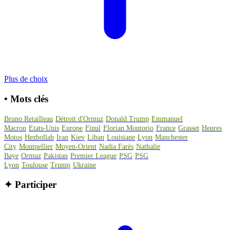
Plus de choix
•
Mots clés
Bruno Retailleau
Détroit d'Ormuz
Donald Trump
Emmanuel
Macron
Etats-Unis
Europe
Finul
Florian Montorio
France
Grasset
Heures
Motos
Hezbollah
Iran
Kiev
Liban
Louisiane
Lyon
Manchester
City
Montpellier
Moyen-Orient
Nadia Farès
Nathalie
Baye
Ormuz
Pakistan
Premier League
PSG
PSG
Lyon
Toulouse
Trump
Ukraine
✦
Participer