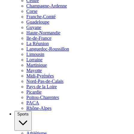
Centre
Champagne-Ardenne
Corse
Franche-Comté
Guadeloupe
Guyane
Haute-Normandie
Ile-de-France
La Réunion
Languedoc-Roussillon
Limousin
Lorraine
Martinique
Mayotte
Midi-Pyrénées
Nord-Pas-de-Calais
Pays de la Loire
Picardie
Poitou-Charentes
PACA
Rhône-Alpes
Sports
Athlétisme