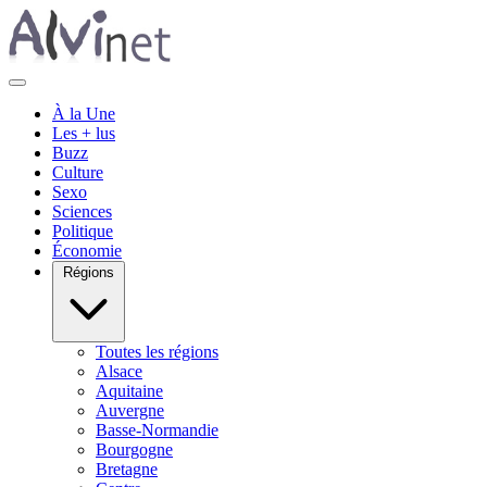
À la Une
Les + lus
Buzz
Culture
Sexo
Sciences
Politique
Économie
Régions
Toutes les régions
Alsace
Aquitaine
Auvergne
Basse-Normandie
Bourgogne
Bretagne