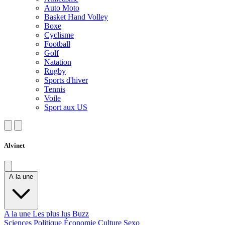
Auto Moto
Basket Hand Volley
Boxe
Cyclisme
Football
Golf
Natation
Rugby
Sports d'hiver
Tennis
Voile
Sport aux US
Alvinet
A la une
A la une
Les plus lus
Buzz
Sciences
Politique
Économie
Culture
Sexo