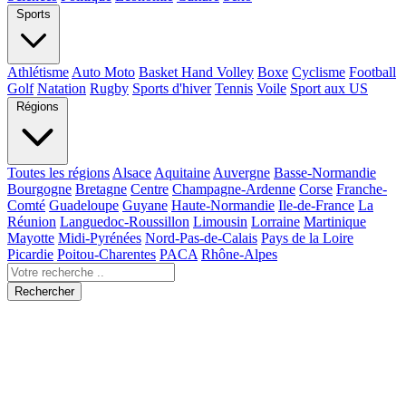
Sports
Athlétisme
Auto Moto
Basket Hand Volley
Boxe
Cyclisme
Football
Golf
Natation
Rugby
Sports d'hiver
Tennis
Voile
Sport aux US
Régions
Toutes les régions
Alsace
Aquitaine
Auvergne
Basse-Normandie
Bourgogne
Bretagne
Centre
Champagne-Ardenne
Corse
Franche-
Comté
Guadeloupe
Guyane
Haute-Normandie
Ile-de-France
La
Réunion
Languedoc-Roussillon
Limousin
Lorraine
Martinique
Mayotte
Midi-Pyrénées
Nord-Pas-de-Calais
Pays de la Loire
Picardie
Poitou-Charentes
PACA
Rhône-Alpes
Rechercher