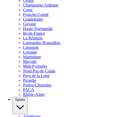
Centre
Champagne-Ardenne
Corse
Franche-Comté
Guadeloupe
Guyane
Haute-Normandie
Ile-de-France
La Réunion
Languedoc-Roussillon
Limousin
Lorraine
Martinique
Mayotte
Midi-Pyrénées
Nord-Pas-de-Calais
Pays de la Loire
Picardie
Poitou-Charentes
PACA
Rhône-Alpes
Sports
Athlétisme