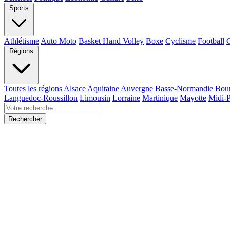
Sports
Athlétisme
Auto Moto
Basket Hand Volley
Boxe
Cyclisme
Football
Régions
Toutes les régions
Alsace
Aquitaine
Auvergne
Basse-Normandie
Bou
Languedoc-Roussillon
Limousin
Lorraine
Martinique
Mayotte
Midi-
Rechercher