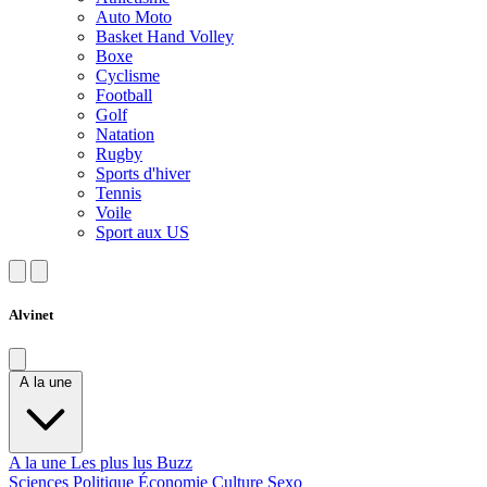
Auto Moto
Basket Hand Volley
Boxe
Cyclisme
Football
Golf
Natation
Rugby
Sports d'hiver
Tennis
Voile
Sport aux US
Alvinet
A la une
A la une
Les plus lus
Buzz
Sciences
Politique
Économie
Culture
Sexo