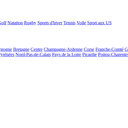
Golf
Natation
Rugby
Sports d'hiver
Tennis
Voile
Sport aux US
rgogne
Bretagne
Centre
Champagne-Ardenne
Corse
Franche-Comté
G
Pyrénées
Nord-Pas-de-Calais
Pays de la Loire
Picardie
Poitou-Charente