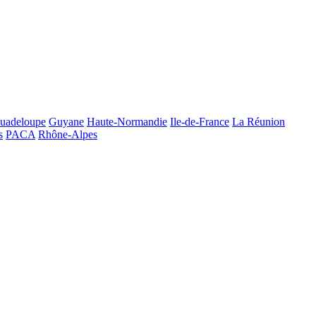
uadeloupe
Guyane
Haute-Normandie
Ile-de-France
La Réunion
s
PACA
Rhône-Alpes