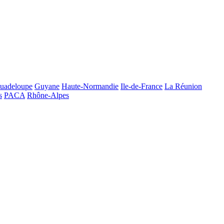
uadeloupe
Guyane
Haute-Normandie
Ile-de-France
La Réunion
s
PACA
Rhône-Alpes