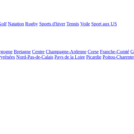
Golf
Natation
Rugby
Sports d'hiver
Tennis
Voile
Sport aux US
rgogne
Bretagne
Centre
Champagne-Ardenne
Corse
Franche-Comté
G
Pyrénées
Nord-Pas-de-Calais
Pays de la Loire
Picardie
Poitou-Charente