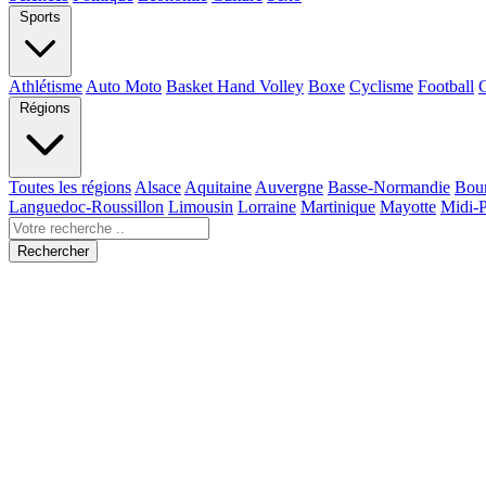
Sports
Athlétisme
Auto Moto
Basket Hand Volley
Boxe
Cyclisme
Football
Régions
Toutes les régions
Alsace
Aquitaine
Auvergne
Basse-Normandie
Bou
Languedoc-Roussillon
Limousin
Lorraine
Martinique
Mayotte
Midi-
Rechercher