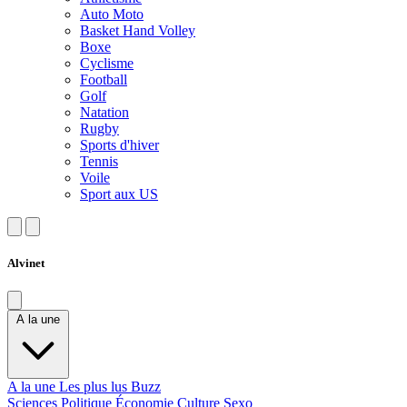
Auto Moto
Basket Hand Volley
Boxe
Cyclisme
Football
Golf
Natation
Rugby
Sports d'hiver
Tennis
Voile
Sport aux US
Alvinet
A la une
A la une
Les plus lus
Buzz
Sciences
Politique
Économie
Culture
Sexo