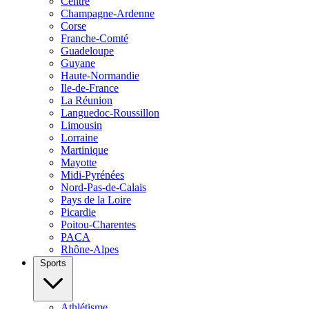
Centre
Champagne-Ardenne
Corse
Franche-Comté
Guadeloupe
Guyane
Haute-Normandie
Ile-de-France
La Réunion
Languedoc-Roussillon
Limousin
Lorraine
Martinique
Mayotte
Midi-Pyrénées
Nord-Pas-de-Calais
Pays de la Loire
Picardie
Poitou-Charentes
PACA
Rhône-Alpes
Sports
Athlétisme