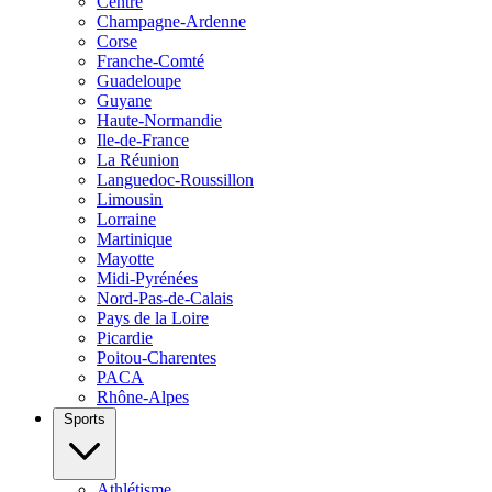
Centre
Champagne-Ardenne
Corse
Franche-Comté
Guadeloupe
Guyane
Haute-Normandie
Ile-de-France
La Réunion
Languedoc-Roussillon
Limousin
Lorraine
Martinique
Mayotte
Midi-Pyrénées
Nord-Pas-de-Calais
Pays de la Loire
Picardie
Poitou-Charentes
PACA
Rhône-Alpes
Sports
Athlétisme