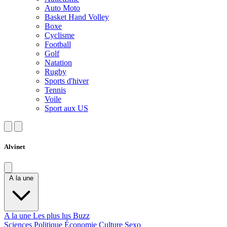
Auto Moto
Basket Hand Volley
Boxe
Cyclisme
Football
Golf
Natation
Rugby
Sports d'hiver
Tennis
Voile
Sport aux US
Alvinet
A la une
A la une
Les plus lus
Buzz
Sciences
Politique
Économie
Culture
Sexo