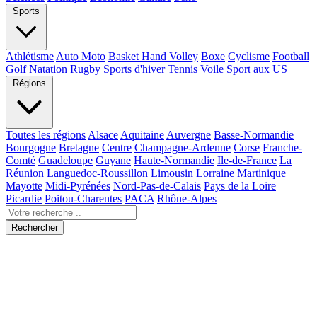
Sports
Athlétisme
Auto Moto
Basket Hand Volley
Boxe
Cyclisme
Football
Golf
Natation
Rugby
Sports d'hiver
Tennis
Voile
Sport aux US
Régions
Toutes les régions
Alsace
Aquitaine
Auvergne
Basse-Normandie
Bourgogne
Bretagne
Centre
Champagne-Ardenne
Corse
Franche-
Comté
Guadeloupe
Guyane
Haute-Normandie
Ile-de-France
La
Réunion
Languedoc-Roussillon
Limousin
Lorraine
Martinique
Mayotte
Midi-Pyrénées
Nord-Pas-de-Calais
Pays de la Loire
Picardie
Poitou-Charentes
PACA
Rhône-Alpes
Rechercher