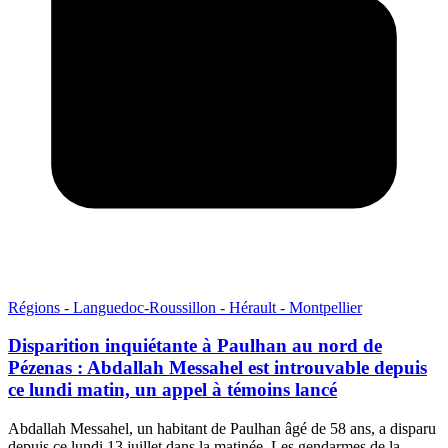
Régions - Languedoc-Roussillon - Hérault - Montpellier
Disparition inquiétante à Paulhan au nord de
Pézenas : Abdallah Messahel est introuvable depuis
ce lundi matin, un appel à témoins lancé
Abdallah Messahel, un habitant de Paulhan âgé de 58 ans, a disparu
depuis ce lundi 13 juillet dans la matinée. Les gendarmes de la