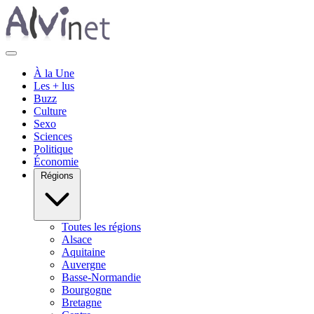
À la Une
Les + lus
Buzz
Culture
Sexo
Sciences
Politique
Économie
Régions
Toutes les régions
Alsace
Aquitaine
Auvergne
Basse-Normandie
Bourgogne
Bretagne