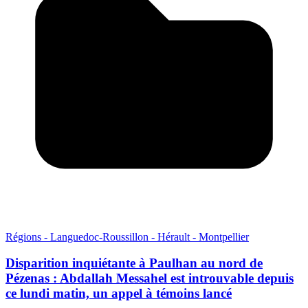
Régions - Languedoc-Roussillon - Hérault - Montpellier
Disparition inquiétante à Paulhan au nord de
Pézenas : Abdallah Messahel est introuvable depuis
ce lundi matin, un appel à témoins lancé