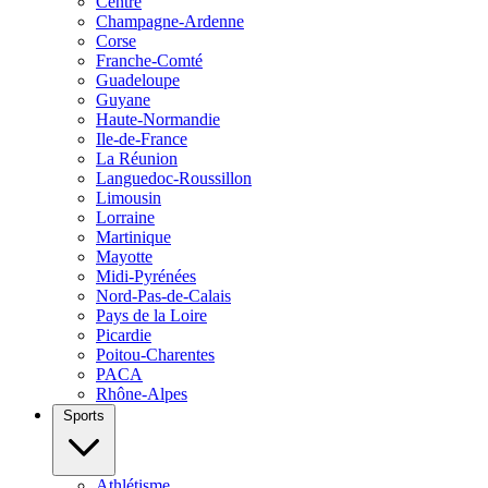
Centre
Champagne-Ardenne
Corse
Franche-Comté
Guadeloupe
Guyane
Haute-Normandie
Ile-de-France
La Réunion
Languedoc-Roussillon
Limousin
Lorraine
Martinique
Mayotte
Midi-Pyrénées
Nord-Pas-de-Calais
Pays de la Loire
Picardie
Poitou-Charentes
PACA
Rhône-Alpes
Sports
Athlétisme