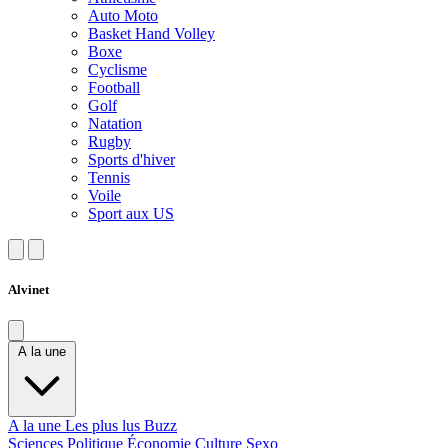
Auto Moto
Basket Hand Volley
Boxe
Cyclisme
Football
Golf
Natation
Rugby
Sports d'hiver
Tennis
Voile
Sport aux US
Alvinet
A la une
A la une
Les plus lus
Buzz
Sciences
Politique
Économie
Culture
Sexo