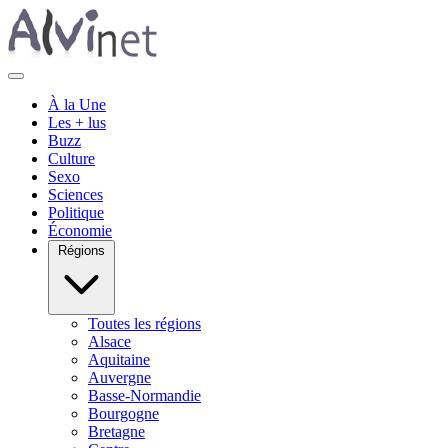
À la Une
Les + lus
Buzz
Culture
Sexo
Sciences
Politique
Économie
Régions
Toutes les régions
Alsace
Aquitaine
Auvergne
Basse-Normandie
Bourgogne
Bretagne