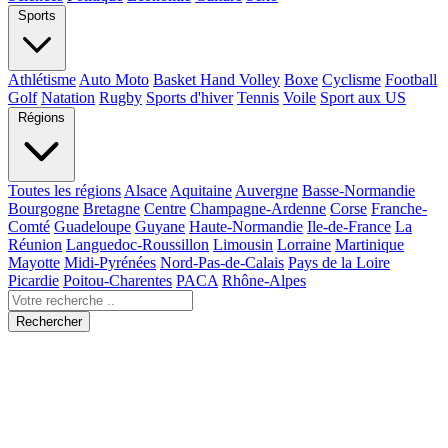
Sports
Athlétisme
Auto Moto
Basket Hand Volley
Boxe
Cyclisme
Football
Golf
Natation
Rugby
Sports d'hiver
Tennis
Voile
Sport aux US
Régions
Toutes les régions
Alsace
Aquitaine
Auvergne
Basse-Normandie
Bourgogne
Bretagne
Centre
Champagne-Ardenne
Corse
Franche-
Comté
Guadeloupe
Guyane
Haute-Normandie
Ile-de-France
La
Réunion
Languedoc-Roussillon
Limousin
Lorraine
Martinique
Mayotte
Midi-Pyrénées
Nord-Pas-de-Calais
Pays de la Loire
Picardie
Poitou-Charentes
PACA
Rhône-Alpes
Rechercher