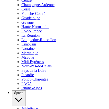
Centre
Champagne-Ardenne
Corse
Franche-Comté
Guadeloupe
Guyane
Haute-Normandie
Ile-de-France
La Réunion
Languedoc-Roussillon
Limousin
Lorraine
Martinique
Mayotte
Midi-Pyrénées
Nord-Pas-de-Calais
Pays de la Loire
Picardie
Poitou-Charentes
PACA
Rhône-Alpes
Sports
Athlétisme