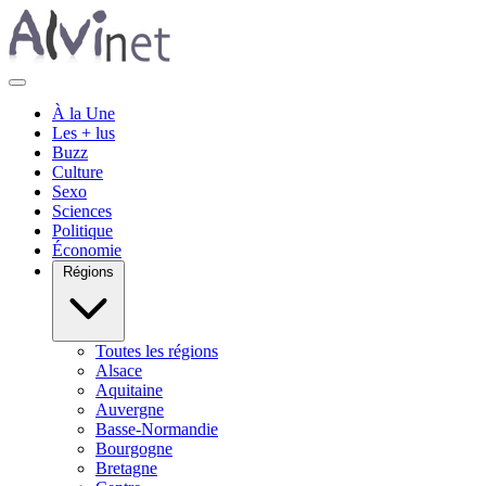
À la Une
Les + lus
Buzz
Culture
Sexo
Sciences
Politique
Économie
Régions
Toutes les régions
Alsace
Aquitaine
Auvergne
Basse-Normandie
Bourgogne
Bretagne