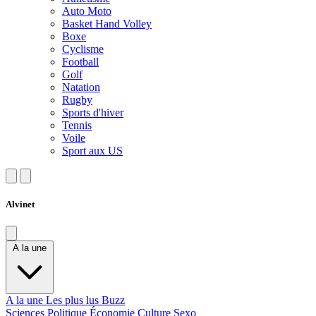
Auto Moto
Basket Hand Volley
Boxe
Cyclisme
Football
Golf
Natation
Rugby
Sports d'hiver
Tennis
Voile
Sport aux US
Alvinet
A la une
A la une
Les plus lus
Buzz
Sciences
Politique
Économie
Culture
Sexo