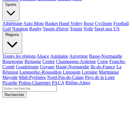
Sports
Athlétisme
Auto Moto
Basket Hand Volley
Boxe
Cyclisme
Football
Golf
Natation
Rugby
Sports d'hiver
Tennis
Voile
Sport aux US
Régions
Toutes les régions
Alsace
Aquitaine
Auvergne
Basse-Normandie
Bourgogne
Bretagne
Centre
Champagne-Ardenne
Corse
Franche-
Comté
Guadeloupe
Guyane
Haute-Normandie
Ile-de-France
La
Réunion
Languedoc-Roussillon
Limousin
Lorraine
Martinique
Mayotte
Midi-Pyrénées
Nord-Pas-de-Calais
Pays de la Loire
Picardie
Poitou-Charentes
PACA
Rhône-Alpes
Rechercher