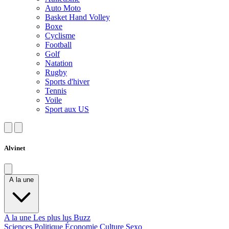
Auto Moto
Basket Hand Volley
Boxe
Cyclisme
Football
Golf
Natation
Rugby
Sports d'hiver
Tennis
Voile
Sport aux US
Alvinet
A la une
A la une
Les plus lus
Buzz
Sciences
Politique
Économie
Culture
Sexo