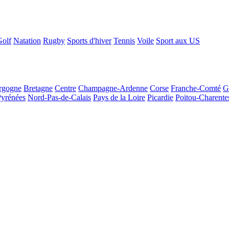
Golf
Natation
Rugby
Sports d'hiver
Tennis
Voile
Sport aux US
rgogne
Bretagne
Centre
Champagne-Ardenne
Corse
Franche-Comté
G
Pyrénées
Nord-Pas-de-Calais
Pays de la Loire
Picardie
Poitou-Charente