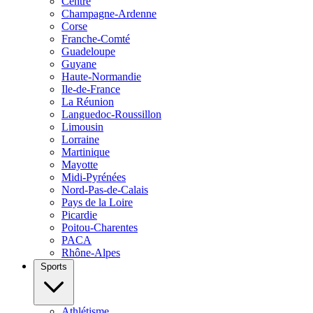
Centre
Champagne-Ardenne
Corse
Franche-Comté
Guadeloupe
Guyane
Haute-Normandie
Ile-de-France
La Réunion
Languedoc-Roussillon
Limousin
Lorraine
Martinique
Mayotte
Midi-Pyrénées
Nord-Pas-de-Calais
Pays de la Loire
Picardie
Poitou-Charentes
PACA
Rhône-Alpes
Sports
Athlétisme