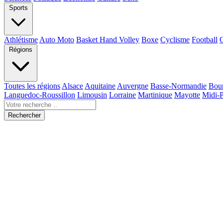
Sports
Athlétisme
Auto Moto
Basket Hand Volley
Boxe
Cyclisme
Football
Régions
Toutes les régions
Alsace
Aquitaine
Auvergne
Basse-Normandie
Bou
Languedoc-Roussillon
Limousin
Lorraine
Martinique
Mayotte
Midi-
Rechercher