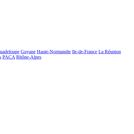
uadeloupe
Guyane
Haute-Normandie
Ile-de-France
La Réunion
s
PACA
Rhône-Alpes