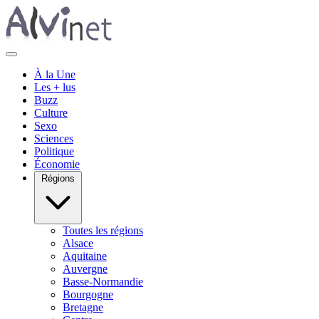
À la Une
Les + lus
Buzz
Culture
Sexo
Sciences
Politique
Économie
Régions
Toutes les régions
Alsace
Aquitaine
Auvergne
Basse-Normandie
Bourgogne
Bretagne