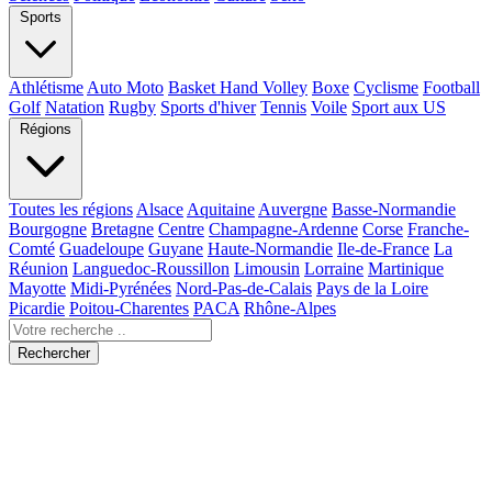
Sports
Athlétisme
Auto Moto
Basket Hand Volley
Boxe
Cyclisme
Football
Golf
Natation
Rugby
Sports d'hiver
Tennis
Voile
Sport aux US
Régions
Toutes les régions
Alsace
Aquitaine
Auvergne
Basse-Normandie
Bourgogne
Bretagne
Centre
Champagne-Ardenne
Corse
Franche-
Comté
Guadeloupe
Guyane
Haute-Normandie
Ile-de-France
La
Réunion
Languedoc-Roussillon
Limousin
Lorraine
Martinique
Mayotte
Midi-Pyrénées
Nord-Pas-de-Calais
Pays de la Loire
Picardie
Poitou-Charentes
PACA
Rhône-Alpes
Rechercher