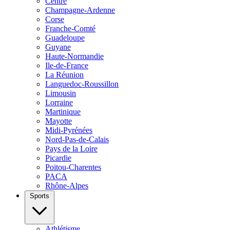
Centre
Champagne-Ardenne
Corse
Franche-Comté
Guadeloupe
Guyane
Haute-Normandie
Ile-de-France
La Réunion
Languedoc-Roussillon
Limousin
Lorraine
Martinique
Mayotte
Midi-Pyrénées
Nord-Pas-de-Calais
Pays de la Loire
Picardie
Poitou-Charentes
PACA
Rhône-Alpes
Sports
Athlétisme