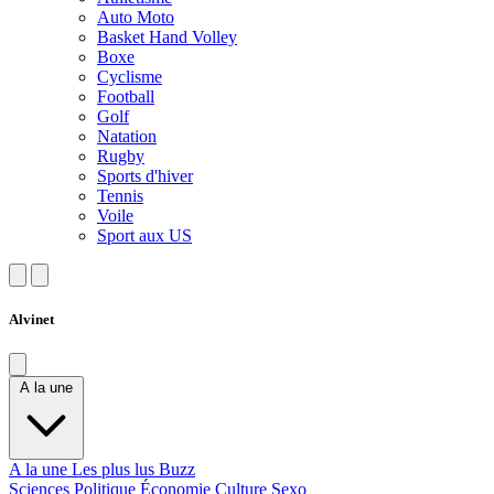
Auto Moto
Basket Hand Volley
Boxe
Cyclisme
Football
Golf
Natation
Rugby
Sports d'hiver
Tennis
Voile
Sport aux US
Alvinet
A la une
A la une
Les plus lus
Buzz
Sciences
Politique
Économie
Culture
Sexo