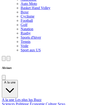
Auto Moto
Basket Hand Volley
Boxe
Cyclisme
Football
Golf
Natation
Rugby
Sports d'hiver
Tennis
Voile
Sport aux US
Alvinet
A la une
A la une
Les plus lus
Buzz
Sciences
Politique
Économie
Culture
Sexo