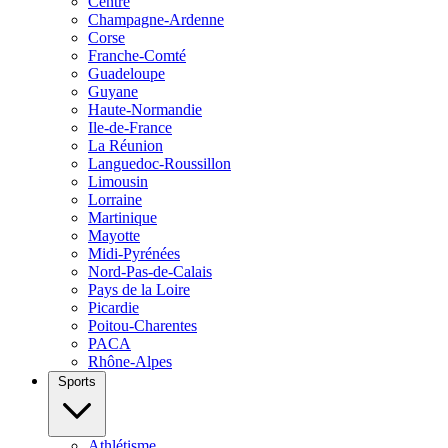
Centre
Champagne-Ardenne
Corse
Franche-Comté
Guadeloupe
Guyane
Haute-Normandie
Ile-de-France
La Réunion
Languedoc-Roussillon
Limousin
Lorraine
Martinique
Mayotte
Midi-Pyrénées
Nord-Pas-de-Calais
Pays de la Loire
Picardie
Poitou-Charentes
PACA
Rhône-Alpes
Sports
Athlétisme