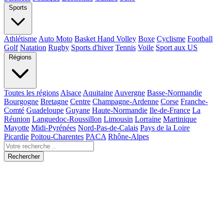
Sports
Athlétisme
Auto Moto
Basket Hand Volley
Boxe
Cyclisme
Football
Golf
Natation
Rugby
Sports d'hiver
Tennis
Voile
Sport aux US
Régions
Toutes les régions
Alsace
Aquitaine
Auvergne
Basse-Normandie
Bourgogne
Bretagne
Centre
Champagne-Ardenne
Corse
Franche-
Comté
Guadeloupe
Guyane
Haute-Normandie
Ile-de-France
La
Réunion
Languedoc-Roussillon
Limousin
Lorraine
Martinique
Mayotte
Midi-Pyrénées
Nord-Pas-de-Calais
Pays de la Loire
Picardie
Poitou-Charentes
PACA
Rhône-Alpes
Rechercher