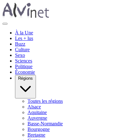
À la Une
Les + lus
Buzz
Culture
Sexo
Sciences
Politique
Économie
Régions
Toutes les régions
Alsace
Aquitaine
Auvergne
Basse-Normandie
Bourgogne
Bretagne