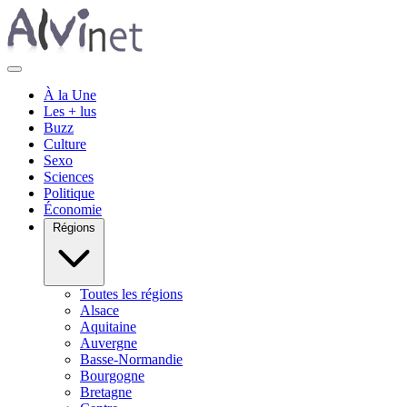
À la Une
Les + lus
Buzz
Culture
Sexo
Sciences
Politique
Économie
Régions
Toutes les régions
Alsace
Aquitaine
Auvergne
Basse-Normandie
Bourgogne
Bretagne