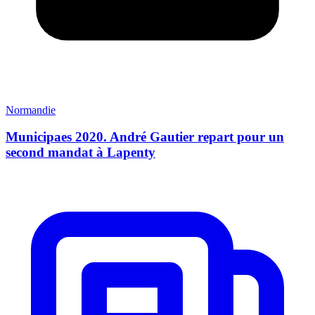
Normandie
Municipaes 2020. André Gautier repart pour un
second mandat à Lapenty