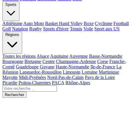
Sports
Athlétisme
Auto Moto
Basket Hand Volley
Boxe
Cyclisme
Football
Golf
Natation
Rugby
Sports d'hiver
Tennis
Voile
Sport aux US
Régions
Toutes les régions
Alsace
Aquitaine
Auvergne
Basse-Normandie
Bourgogne
Bretagne
Centre
Champagne-Ardenne
Corse
Franche-
Comté
Guadeloupe
Guyane
Haute-Normandie
Ile-de-France
La
Réunion
Languedoc-Roussillon
Limousin
Lorraine
Martinique
Mayotte
Midi-Pyrénées
Nord-Pas-de-Calais
Pays de la Loire
Picardie
Poitou-Charentes
PACA
Rhône-Alpes
Rechercher