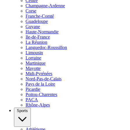
Centre
Champagne-Ardenne
Corse
Franche-Comté
Guadeloupe
Guyane
Haute-Normandie
Ile-de-France
La Réunion
Languedoc-Roussillon
Limousin
Lorraine
Martinique
Mayotte
Midi-Pyrénées
Nord-Pas-de-Calais
Pays de la Loire
Picardie
Poitou-Charentes
PACA
Rhône-Alpes
Sports
Athlétisme