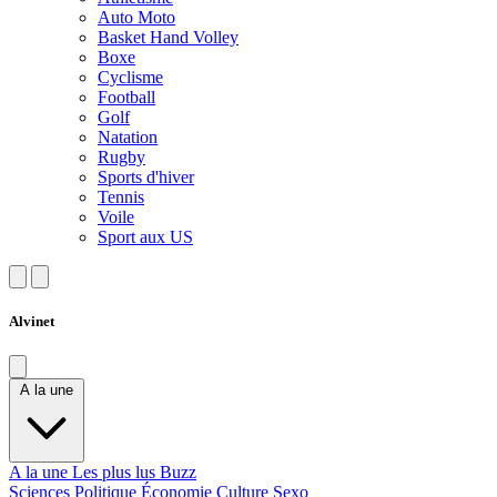
Auto Moto
Basket Hand Volley
Boxe
Cyclisme
Football
Golf
Natation
Rugby
Sports d'hiver
Tennis
Voile
Sport aux US
Alvinet
A la une
A la une
Les plus lus
Buzz
Sciences
Politique
Économie
Culture
Sexo