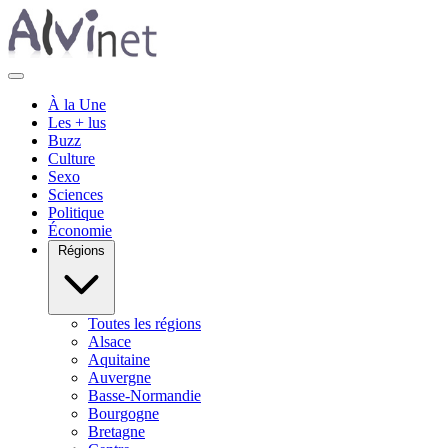
À la Une
Les + lus
Buzz
Culture
Sexo
Sciences
Politique
Économie
Régions
Toutes les régions
Alsace
Aquitaine
Auvergne
Basse-Normandie
Bourgogne
Bretagne