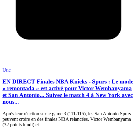
Une
EN DIRECT Finales NBA Knicks - Spurs : Le mode
« remontada » est activé pour Victor Wembanyama
et San Antonio... Suivez le match 4 à New York avec
nous...
Après leur réaction sur le game 3 (111-115), les San Antonio Spurs
peuvent croire en des finales NBA relancées. Victor Wembanyama
(32 points lundi) et