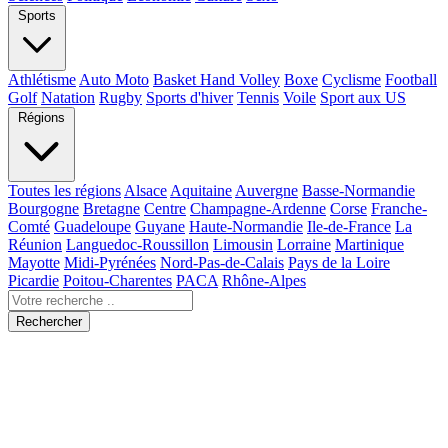
Sports
Athlétisme
Auto Moto
Basket Hand Volley
Boxe
Cyclisme
Football
Golf
Natation
Rugby
Sports d'hiver
Tennis
Voile
Sport aux US
Régions
Toutes les régions
Alsace
Aquitaine
Auvergne
Basse-Normandie
Bourgogne
Bretagne
Centre
Champagne-Ardenne
Corse
Franche-
Comté
Guadeloupe
Guyane
Haute-Normandie
Ile-de-France
La
Réunion
Languedoc-Roussillon
Limousin
Lorraine
Martinique
Mayotte
Midi-Pyrénées
Nord-Pas-de-Calais
Pays de la Loire
Picardie
Poitou-Charentes
PACA
Rhône-Alpes
Rechercher