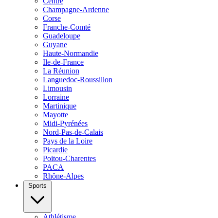
Centre
Champagne-Ardenne
Corse
Franche-Comté
Guadeloupe
Guyane
Haute-Normandie
Ile-de-France
La Réunion
Languedoc-Roussillon
Limousin
Lorraine
Martinique
Mayotte
Midi-Pyrénées
Nord-Pas-de-Calais
Pays de la Loire
Picardie
Poitou-Charentes
PACA
Rhône-Alpes
Sports
Athlétisme