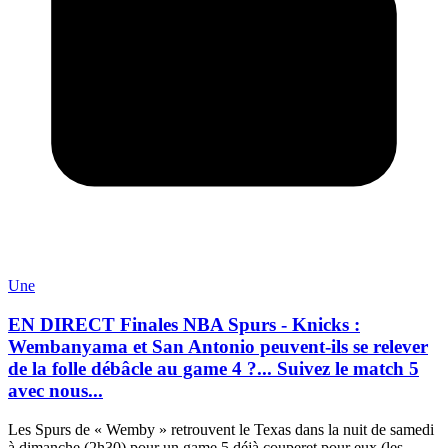
Une
EN DIRECT Finales NBA Spurs - Knicks :
Wembanyama et San Antonio peuvent-ils se relever
de la folle débâcle au game 4 ?... Suivez le match 5
avec nous...
Les Spurs de « Wemby » retrouvent le Texas dans la nuit de samedi
à dimanche (2h30) pour un game 5 déjà couperet pour eux (les