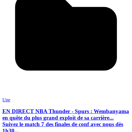
Une
EN DIRECT NBA Thunder - Spurs : Wembanyama
en quête du plus grand exploit de sa carrière...
Suivez le match 7 des finales de conf avec nous dès
1h30...