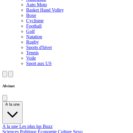
Auto Moto
Basket Hand Volley
Boxe
Cyclisme
Football
Golf
Natation
Rugby
Sports d'hiver
Tennis
Voile
Sport aux US
Alvinet
A la une
A la une
Les plus lus
Buzz
Sciences
Politique
Économie
Culture
Sexo