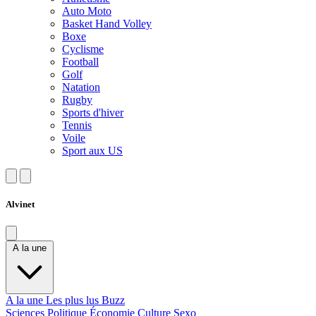
Auto Moto
Basket Hand Volley
Boxe
Cyclisme
Football
Golf
Natation
Rugby
Sports d'hiver
Tennis
Voile
Sport aux US
Alvinet
A la une
A la une
Les plus lus
Buzz
Sciences
Politique
Économie
Culture
Sexo