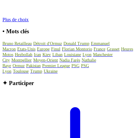
Plus de choix
•
Mots clés
Bruno Retailleau
Détroit d'Ormuz
Donald Trump
Emmanuel
Macron
Etats-Unis
Europe
Finul
Florian Montorio
France
Grasset
Heures
Motos
Hezbollah
Iran
Kiev
Liban
Louisiane
Lyon
Manchester
City
Montpellier
Moyen-Orient
Nadia Farès
Nathalie
Baye
Ormuz
Pakistan
Premier League
PSG
PSG
Lyon
Toulouse
Trump
Ukraine
✦
Participer