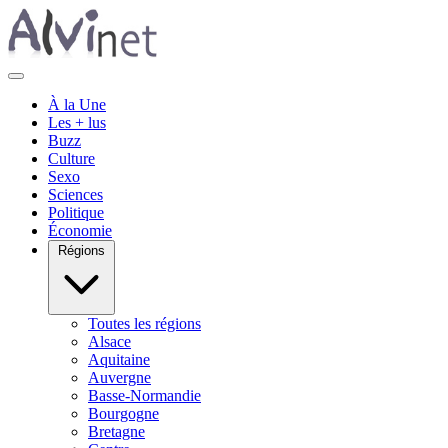
À la Une
Les + lus
Buzz
Culture
Sexo
Sciences
Politique
Économie
Régions
Toutes les régions
Alsace
Aquitaine
Auvergne
Basse-Normandie
Bourgogne
Bretagne