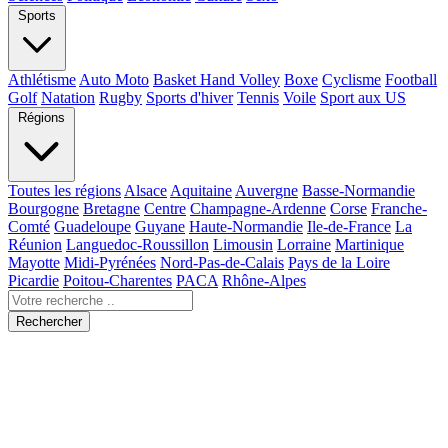
Sports
Athlétisme
Auto Moto
Basket Hand Volley
Boxe
Cyclisme
Football
Golf
Natation
Rugby
Sports d'hiver
Tennis
Voile
Sport aux US
Régions
Toutes les régions
Alsace
Aquitaine
Auvergne
Basse-Normandie
Bourgogne
Bretagne
Centre
Champagne-Ardenne
Corse
Franche-
Comté
Guadeloupe
Guyane
Haute-Normandie
Ile-de-France
La
Réunion
Languedoc-Roussillon
Limousin
Lorraine
Martinique
Mayotte
Midi-Pyrénées
Nord-Pas-de-Calais
Pays de la Loire
Picardie
Poitou-Charentes
PACA
Rhône-Alpes
Rechercher