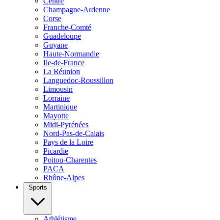
Centre
Champagne-Ardenne
Corse
Franche-Comté
Guadeloupe
Guyane
Haute-Normandie
Ile-de-France
La Réunion
Languedoc-Roussillon
Limousin
Lorraine
Martinique
Mayotte
Midi-Pyrénées
Nord-Pas-de-Calais
Pays de la Loire
Picardie
Poitou-Charentes
PACA
Rhône-Alpes
Sports
Athlétisme