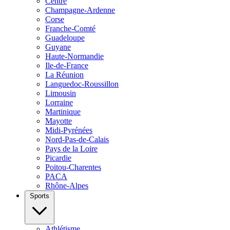
Centre
Champagne-Ardenne
Corse
Franche-Comté
Guadeloupe
Guyane
Haute-Normandie
Ile-de-France
La Réunion
Languedoc-Roussillon
Limousin
Lorraine
Martinique
Mayotte
Midi-Pyrénées
Nord-Pas-de-Calais
Pays de la Loire
Picardie
Poitou-Charentes
PACA
Rhône-Alpes
Sports
Athlétisme