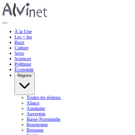
À la Une
Les + lus
Buzz
Culture
Sexo
Sciences
Politique
Économie
Régions
Toutes les régions
Alsace
Aquitaine
Auvergne
Basse-Normandie
Bourgogne
Bretagne