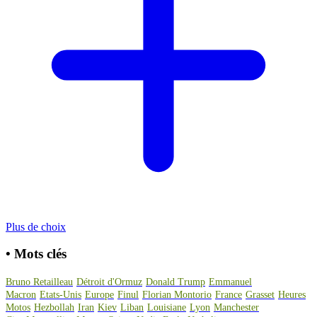
Plus de choix
•
Mots clés
Bruno Retailleau
Détroit d'Ormuz
Donald Trump
Emmanuel
Macron
Etats-Unis
Europe
Finul
Florian Montorio
France
Grasset
Heures
Motos
Hezbollah
Iran
Kiev
Liban
Louisiane
Lyon
Manchester