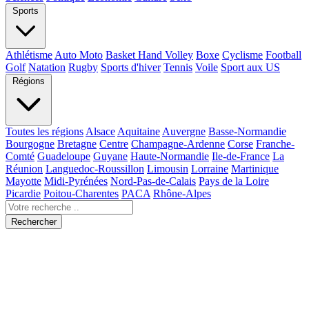
Sports
Athlétisme
Auto Moto
Basket Hand Volley
Boxe
Cyclisme
Football
Golf
Natation
Rugby
Sports d'hiver
Tennis
Voile
Sport aux US
Régions
Toutes les régions
Alsace
Aquitaine
Auvergne
Basse-Normandie
Bourgogne
Bretagne
Centre
Champagne-Ardenne
Corse
Franche-
Comté
Guadeloupe
Guyane
Haute-Normandie
Ile-de-France
La
Réunion
Languedoc-Roussillon
Limousin
Lorraine
Martinique
Mayotte
Midi-Pyrénées
Nord-Pas-de-Calais
Pays de la Loire
Picardie
Poitou-Charentes
PACA
Rhône-Alpes
Rechercher