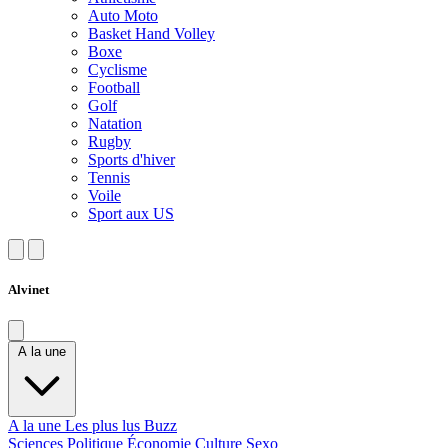
Auto Moto
Basket Hand Volley
Boxe
Cyclisme
Football
Golf
Natation
Rugby
Sports d'hiver
Tennis
Voile
Sport aux US
Alvinet
A la une
A la une
Les plus lus
Buzz
Sciences
Politique
Économie
Culture
Sexo