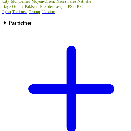
City
Montpellier
Moyen-Orient
Nadia Farès
Nathalie
Baye
Ormuz
Pakistan
Premier League
PSG
PSG
Lyon
Toulouse
Trump
Ukraine
✦
Participer