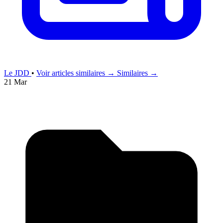
Le JDD
•
Voir articles similaires →
Similaires →
21 Mar