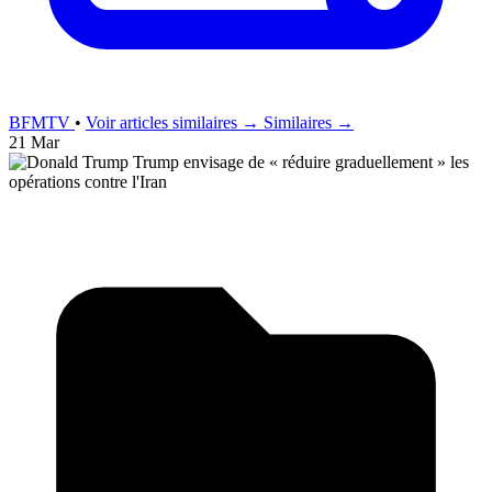
BFMTV
•
Voir articles similaires →
Similaires →
21 Mar