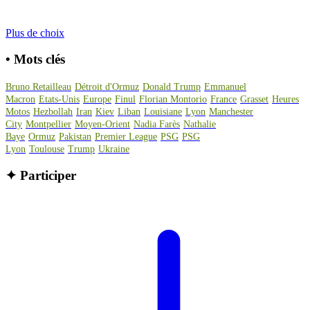
Plus de choix
•
Mots clés
Bruno Retailleau
Détroit d'Ormuz
Donald Trump
Emmanuel
Macron
Etats-Unis
Europe
Finul
Florian Montorio
France
Grasset
Heures
Motos
Hezbollah
Iran
Kiev
Liban
Louisiane
Lyon
Manchester
City
Montpellier
Moyen-Orient
Nadia Farès
Nathalie
Baye
Ormuz
Pakistan
Premier League
PSG
PSG
Lyon
Toulouse
Trump
Ukraine
✦
Participer