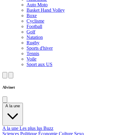
Auto Moto
Basket Hand Volley
Boxe
Cyclisme
Football
Golf
Natation
Rugby
Sports d'hiver
Tennis
Voile
Sport aux US
Alvinet
A la une
A la une
Les plus lus
Buzz
Sciences
Politique
Économie
Culture
Sexo