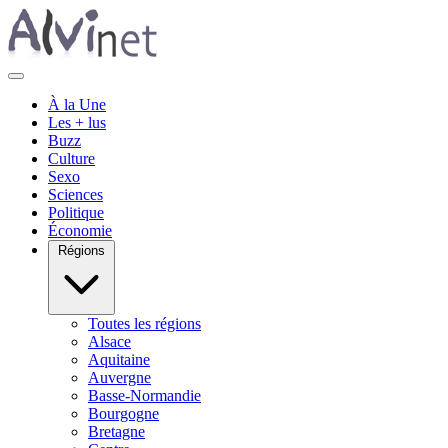
À la Une
Les + lus
Buzz
Culture
Sexo
Sciences
Politique
Économie
Régions
Toutes les régions
Alsace
Aquitaine
Auvergne
Basse-Normandie
Bourgogne
Bretagne