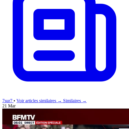
7sur7
•
Voir articles similaires →
Similaires →
21 Mar