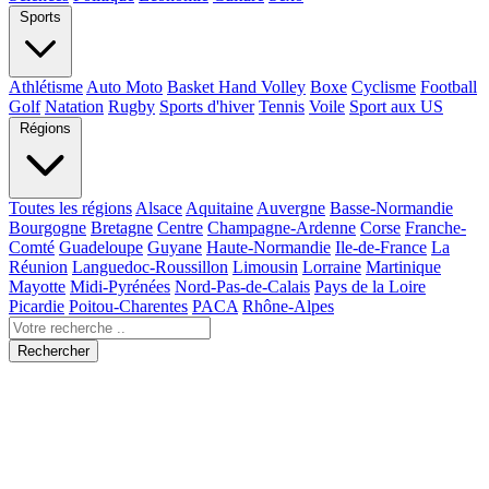
Sports
Athlétisme
Auto Moto
Basket Hand Volley
Boxe
Cyclisme
Football
Golf
Natation
Rugby
Sports d'hiver
Tennis
Voile
Sport aux US
Régions
Toutes les régions
Alsace
Aquitaine
Auvergne
Basse-Normandie
Bourgogne
Bretagne
Centre
Champagne-Ardenne
Corse
Franche-
Comté
Guadeloupe
Guyane
Haute-Normandie
Ile-de-France
La
Réunion
Languedoc-Roussillon
Limousin
Lorraine
Martinique
Mayotte
Midi-Pyrénées
Nord-Pas-de-Calais
Pays de la Loire
Picardie
Poitou-Charentes
PACA
Rhône-Alpes
Rechercher