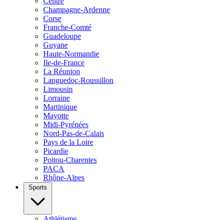
Centre
Champagne-Ardenne
Corse
Franche-Comté
Guadeloupe
Guyane
Haute-Normandie
Ile-de-France
La Réunion
Languedoc-Roussillon
Limousin
Lorraine
Martinique
Mayotte
Midi-Pyrénées
Nord-Pas-de-Calais
Pays de la Loire
Picardie
Poitou-Charentes
PACA
Rhône-Alpes
Sports
Athlétisme