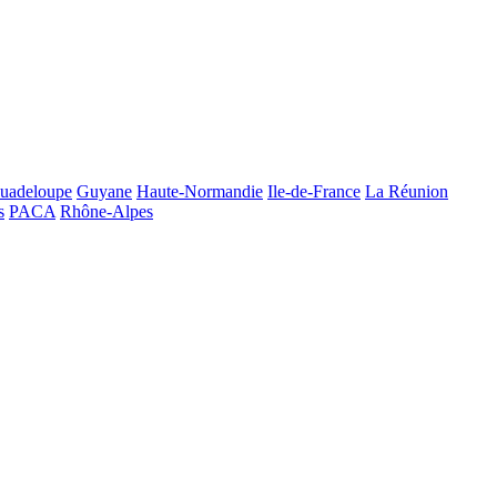
uadeloupe
Guyane
Haute-Normandie
Ile-de-France
La Réunion
s
PACA
Rhône-Alpes