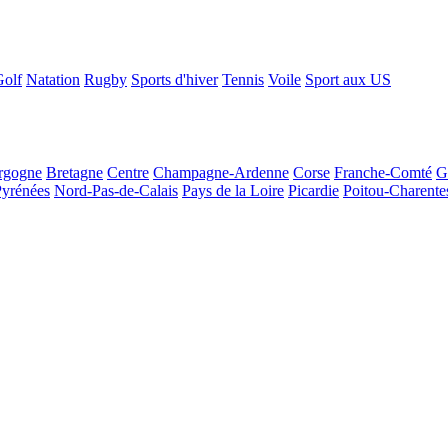
Golf
Natation
Rugby
Sports d'hiver
Tennis
Voile
Sport aux US
rgogne
Bretagne
Centre
Champagne-Ardenne
Corse
Franche-Comté
G
Pyrénées
Nord-Pas-de-Calais
Pays de la Loire
Picardie
Poitou-Charente