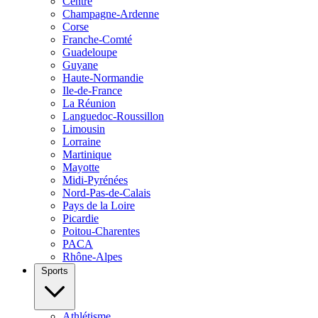
Centre
Champagne-Ardenne
Corse
Franche-Comté
Guadeloupe
Guyane
Haute-Normandie
Ile-de-France
La Réunion
Languedoc-Roussillon
Limousin
Lorraine
Martinique
Mayotte
Midi-Pyrénées
Nord-Pas-de-Calais
Pays de la Loire
Picardie
Poitou-Charentes
PACA
Rhône-Alpes
Sports
Athlétisme