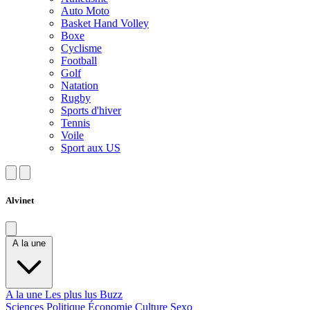
Auto Moto
Basket Hand Volley
Boxe
Cyclisme
Football
Golf
Natation
Rugby
Sports d'hiver
Tennis
Voile
Sport aux US
Alvinet
A la une
A la une
Les plus lus
Buzz
Sciences
Politique
Économie
Culture
Sexo