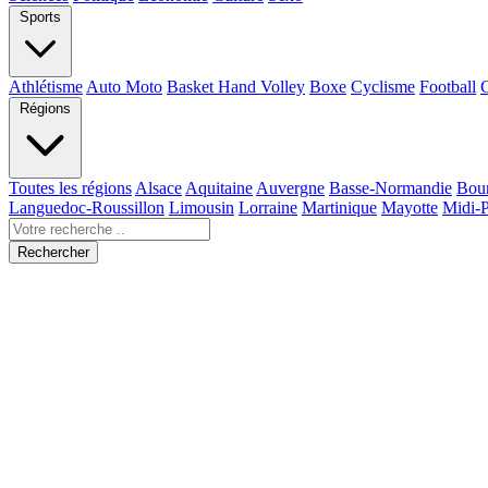
Sports
Athlétisme
Auto Moto
Basket Hand Volley
Boxe
Cyclisme
Football
Régions
Toutes les régions
Alsace
Aquitaine
Auvergne
Basse-Normandie
Bou
Languedoc-Roussillon
Limousin
Lorraine
Martinique
Mayotte
Midi-
Rechercher