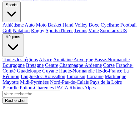
Sports
Athlétisme
Auto Moto
Basket Hand Volley
Boxe
Cyclisme
Football
Golf
Natation
Rugby
Sports d'hiver
Tennis
Voile
Sport aux US
Régions
Toutes les régions
Alsace
Aquitaine
Auvergne
Basse-Normandie
Bourgogne
Bretagne
Centre
Champagne-Ardenne
Corse
Franche-
Comté
Guadeloupe
Guyane
Haute-Normandie
Ile-de-France
La
Réunion
Languedoc-Roussillon
Limousin
Lorraine
Martinique
Mayotte
Midi-Pyrénées
Nord-Pas-de-Calais
Pays de la Loire
Picardie
Poitou-Charentes
PACA
Rhône-Alpes
Rechercher