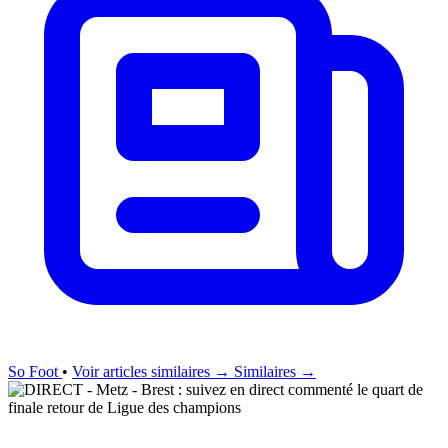
So Foot
•
Voir articles similaires →
Similaires →