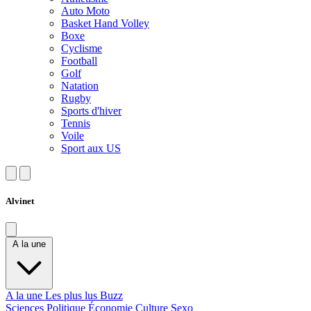
Auto Moto
Basket Hand Volley
Boxe
Cyclisme
Football
Golf
Natation
Rugby
Sports d'hiver
Tennis
Voile
Sport aux US
Alvinet
A la une
A la une
Les plus lus
Buzz
Sciences
Politique
Économie
Culture
Sexo