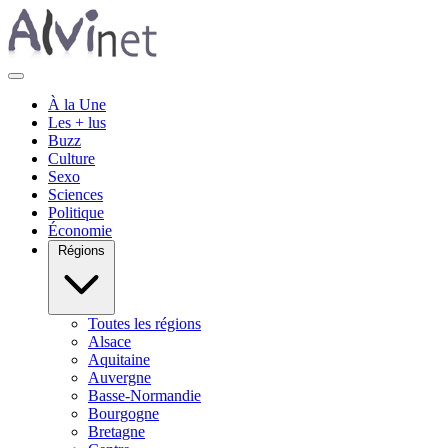
À la Une
Les + lus
Buzz
Culture
Sexo
Sciences
Politique
Économie
Régions
Toutes les régions
Alsace
Aquitaine
Auvergne
Basse-Normandie
Bourgogne
Bretagne