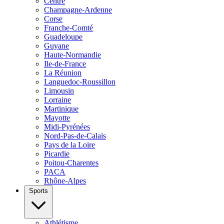
Centre
Champagne-Ardenne
Corse
Franche-Comté
Guadeloupe
Guyane
Haute-Normandie
Ile-de-France
La Réunion
Languedoc-Roussillon
Limousin
Lorraine
Martinique
Mayotte
Midi-Pyrénées
Nord-Pas-de-Calais
Pays de la Loire
Picardie
Poitou-Charentes
PACA
Rhône-Alpes
Sports
Athlétisme