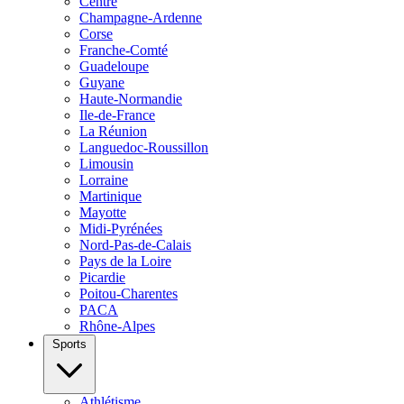
Centre
Champagne-Ardenne
Corse
Franche-Comté
Guadeloupe
Guyane
Haute-Normandie
Ile-de-France
La Réunion
Languedoc-Roussillon
Limousin
Lorraine
Martinique
Mayotte
Midi-Pyrénées
Nord-Pas-de-Calais
Pays de la Loire
Picardie
Poitou-Charentes
PACA
Rhône-Alpes
Sports
Athlétisme