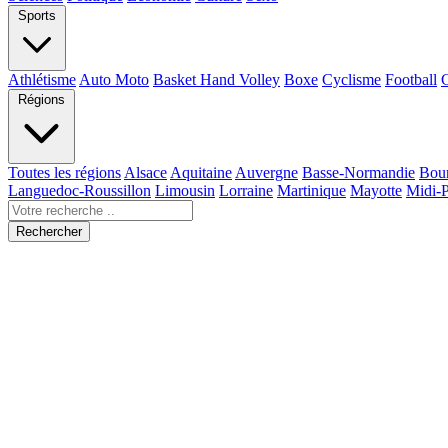
Sports
Athlétisme
Auto Moto
Basket Hand Volley
Boxe
Cyclisme
Football
Régions
Toutes les régions
Alsace
Aquitaine
Auvergne
Basse-Normandie
Bou
Languedoc-Roussillon
Limousin
Lorraine
Martinique
Mayotte
Midi-
Rechercher