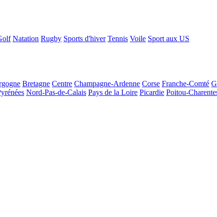
Golf
Natation
Rugby
Sports d'hiver
Tennis
Voile
Sport aux US
rgogne
Bretagne
Centre
Champagne-Ardenne
Corse
Franche-Comté
G
Pyrénées
Nord-Pas-de-Calais
Pays de la Loire
Picardie
Poitou-Charente