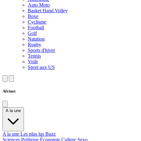
Auto Moto
Basket Hand Volley
Boxe
Cyclisme
Football
Golf
Natation
Rugby
Sports d'hiver
Tennis
Voile
Sport aux US
Alvinet
A la une
A la une
Les plus lus
Buzz
Sciences
Politique
Économie
Culture
Sexo