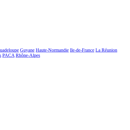
uadeloupe
Guyane
Haute-Normandie
Ile-de-France
La Réunion
s
PACA
Rhône-Alpes