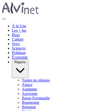
À la Une
Les + lus
Buzz
Culture
Sexo
Sciences
Politique
Économie
Régions
Toutes les régions
Alsace
Aquitaine
Auvergne
Basse-Normandie
Bourgogne
Bretagne