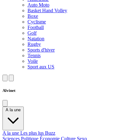
Auto Moto
Basket Hand Volley
Boxe
Cyclisme
Football
Golf
Natation
Rugby
Sports d'hiver
Tennis
Voile
Sport aux US
Alvinet
A la une
A la une
Les plus lus
Buzz
Sciences
Politique
Économie
Culture
Sexo