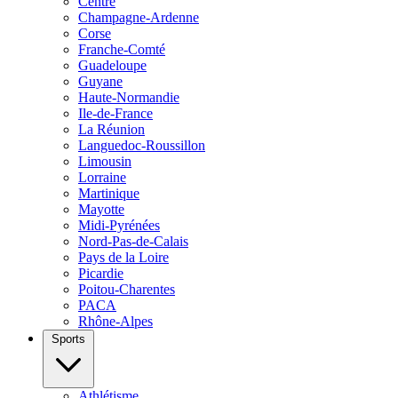
Centre
Champagne-Ardenne
Corse
Franche-Comté
Guadeloupe
Guyane
Haute-Normandie
Ile-de-France
La Réunion
Languedoc-Roussillon
Limousin
Lorraine
Martinique
Mayotte
Midi-Pyrénées
Nord-Pas-de-Calais
Pays de la Loire
Picardie
Poitou-Charentes
PACA
Rhône-Alpes
Sports
Athlétisme