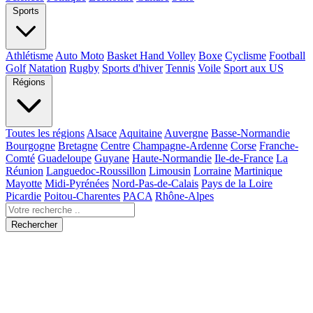
Sports
Athlétisme
Auto Moto
Basket Hand Volley
Boxe
Cyclisme
Football
Golf
Natation
Rugby
Sports d'hiver
Tennis
Voile
Sport aux US
Régions
Toutes les régions
Alsace
Aquitaine
Auvergne
Basse-Normandie
Bourgogne
Bretagne
Centre
Champagne-Ardenne
Corse
Franche-
Comté
Guadeloupe
Guyane
Haute-Normandie
Ile-de-France
La
Réunion
Languedoc-Roussillon
Limousin
Lorraine
Martinique
Mayotte
Midi-Pyrénées
Nord-Pas-de-Calais
Pays de la Loire
Picardie
Poitou-Charentes
PACA
Rhône-Alpes
Rechercher