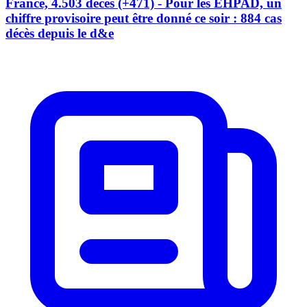
France, 4.503 décès (+471) - Pour les EHPAD, un
chiffre provisoire peut être donné ce soir : 884 cas
décès depuis le d&e