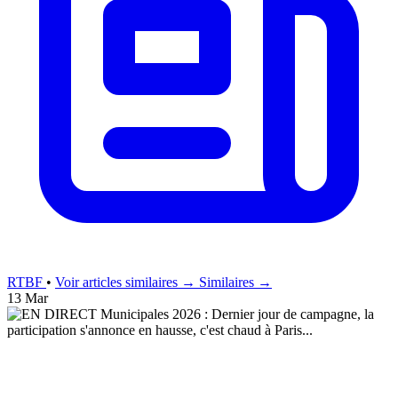
RTBF
•
Voir articles similaires →
Similaires →
13 Mar