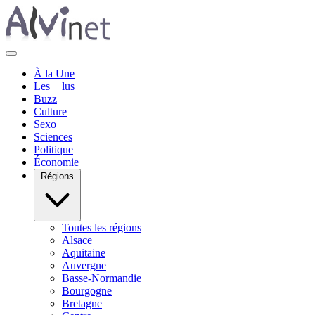
À la Une
Les + lus
Buzz
Culture
Sexo
Sciences
Politique
Économie
Régions
Toutes les régions
Alsace
Aquitaine
Auvergne
Basse-Normandie
Bourgogne
Bretagne