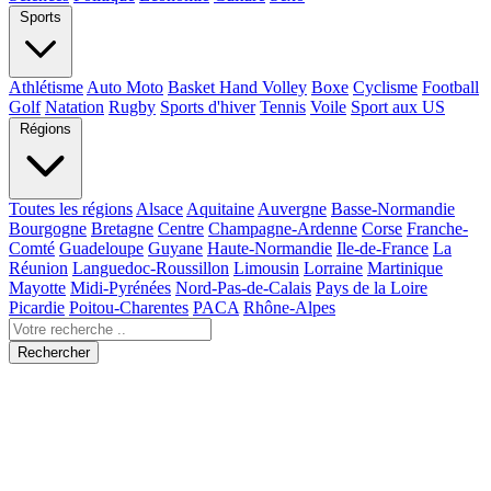
Sports
Athlétisme
Auto Moto
Basket Hand Volley
Boxe
Cyclisme
Football
Golf
Natation
Rugby
Sports d'hiver
Tennis
Voile
Sport aux US
Régions
Toutes les régions
Alsace
Aquitaine
Auvergne
Basse-Normandie
Bourgogne
Bretagne
Centre
Champagne-Ardenne
Corse
Franche-
Comté
Guadeloupe
Guyane
Haute-Normandie
Ile-de-France
La
Réunion
Languedoc-Roussillon
Limousin
Lorraine
Martinique
Mayotte
Midi-Pyrénées
Nord-Pas-de-Calais
Pays de la Loire
Picardie
Poitou-Charentes
PACA
Rhône-Alpes
Rechercher