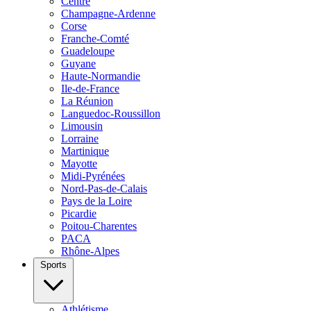
Centre
Champagne-Ardenne
Corse
Franche-Comté
Guadeloupe
Guyane
Haute-Normandie
Ile-de-France
La Réunion
Languedoc-Roussillon
Limousin
Lorraine
Martinique
Mayotte
Midi-Pyrénées
Nord-Pas-de-Calais
Pays de la Loire
Picardie
Poitou-Charentes
PACA
Rhône-Alpes
Sports
Athlétisme