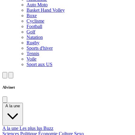
Auto Moto
Basket Hand Volley
Boxe
Cyclisme
Football
Golf
Natation
Rugby
Sports d'hiver
Tennis
Voile
Sport aux US
Alvinet
A la une
A la une
Les plus lus
Buzz
Sciences
Politique
Économie
Culture
Sexo