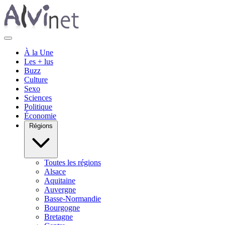
À la Une
Les + lus
Buzz
Culture
Sexo
Sciences
Politique
Économie
Régions
Toutes les régions
Alsace
Aquitaine
Auvergne
Basse-Normandie
Bourgogne
Bretagne