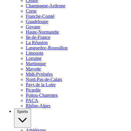
Centre
Champagne-Ardenne
Corse
Franche-Comté
Guadeloupe
Guyane
Haute-Normandie
Ile-de-France
La Réunion
Languedoc-Roussillon
Limousin
Lorraine
Martinique
Mayotte
Midi-Pyrénées
Nord-Pas-de-Calais
Pays de la Loire
Picardie
Poitou-Charentes
PACA
Rhône-Alpes
Sports
Athlétisme