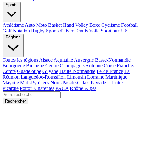
Sports
Athlétisme
Auto Moto
Basket Hand Volley
Boxe
Cyclisme
Football
Golf
Natation
Rugby
Sports d'hiver
Tennis
Voile
Sport aux US
Régions
Toutes les régions
Alsace
Aquitaine
Auvergne
Basse-Normandie
Bourgogne
Bretagne
Centre
Champagne-Ardenne
Corse
Franche-
Comté
Guadeloupe
Guyane
Haute-Normandie
Ile-de-France
La
Réunion
Languedoc-Roussillon
Limousin
Lorraine
Martinique
Mayotte
Midi-Pyrénées
Nord-Pas-de-Calais
Pays de la Loire
Picardie
Poitou-Charentes
PACA
Rhône-Alpes
Rechercher