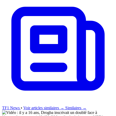
TF1 News
•
Voir articles similaires →
Similaires →