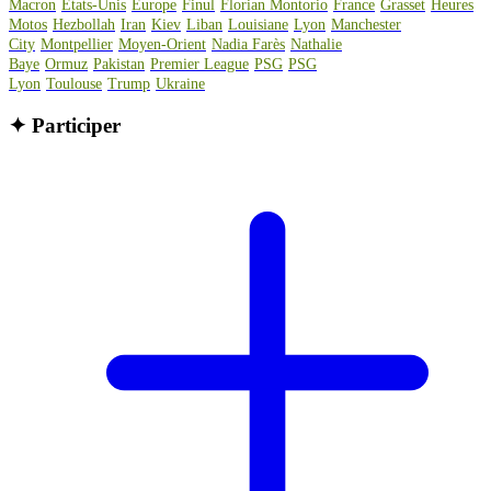
Macron
Etats-Unis
Europe
Finul
Florian Montorio
France
Grasset
Heures
Motos
Hezbollah
Iran
Kiev
Liban
Louisiane
Lyon
Manchester
City
Montpellier
Moyen-Orient
Nadia Farès
Nathalie
Baye
Ormuz
Pakistan
Premier League
PSG
PSG
Lyon
Toulouse
Trump
Ukraine
✦
Participer