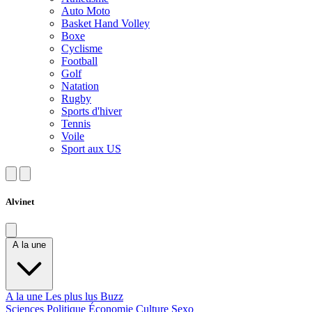
Auto Moto
Basket Hand Volley
Boxe
Cyclisme
Football
Golf
Natation
Rugby
Sports d'hiver
Tennis
Voile
Sport aux US
Alvinet
A la une
A la une
Les plus lus
Buzz
Sciences
Politique
Économie
Culture
Sexo