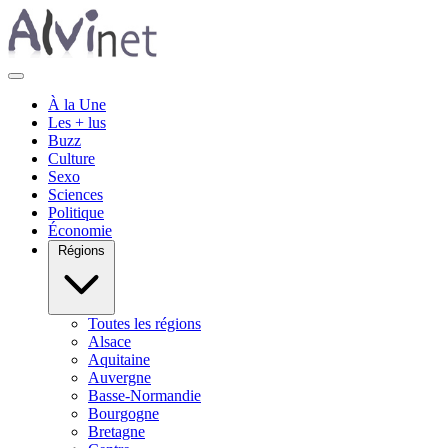
À la Une
Les + lus
Buzz
Culture
Sexo
Sciences
Politique
Économie
Régions
Toutes les régions
Alsace
Aquitaine
Auvergne
Basse-Normandie
Bourgogne
Bretagne