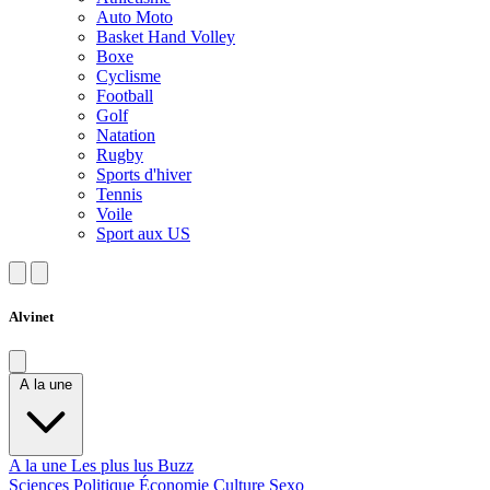
Auto Moto
Basket Hand Volley
Boxe
Cyclisme
Football
Golf
Natation
Rugby
Sports d'hiver
Tennis
Voile
Sport aux US
Alvinet
A la une
A la une
Les plus lus
Buzz
Sciences
Politique
Économie
Culture
Sexo