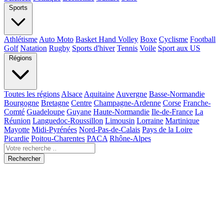
Sports
Athlétisme
Auto Moto
Basket Hand Volley
Boxe
Cyclisme
Football
Golf
Natation
Rugby
Sports d'hiver
Tennis
Voile
Sport aux US
Régions
Toutes les régions
Alsace
Aquitaine
Auvergne
Basse-Normandie
Bourgogne
Bretagne
Centre
Champagne-Ardenne
Corse
Franche-
Comté
Guadeloupe
Guyane
Haute-Normandie
Ile-de-France
La
Réunion
Languedoc-Roussillon
Limousin
Lorraine
Martinique
Mayotte
Midi-Pyrénées
Nord-Pas-de-Calais
Pays de la Loire
Picardie
Poitou-Charentes
PACA
Rhône-Alpes
Rechercher