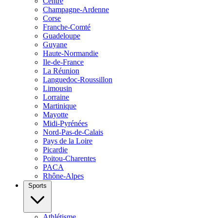
Centre
Champagne-Ardenne
Corse
Franche-Comté
Guadeloupe
Guyane
Haute-Normandie
Ile-de-France
La Réunion
Languedoc-Roussillon
Limousin
Lorraine
Martinique
Mayotte
Midi-Pyrénées
Nord-Pas-de-Calais
Pays de la Loire
Picardie
Poitou-Charentes
PACA
Rhône-Alpes
Sports
Athlétisme