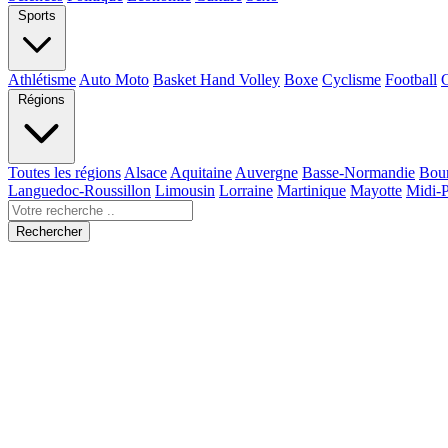
Sports
Athlétisme
Auto Moto
Basket Hand Volley
Boxe
Cyclisme
Football
Régions
Toutes les régions
Alsace
Aquitaine
Auvergne
Basse-Normandie
Bou
Languedoc-Roussillon
Limousin
Lorraine
Martinique
Mayotte
Midi-
Rechercher