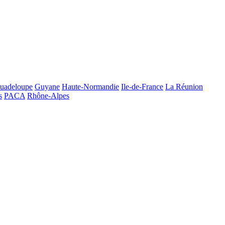
uadeloupe
Guyane
Haute-Normandie
Ile-de-France
La Réunion
s
PACA
Rhône-Alpes