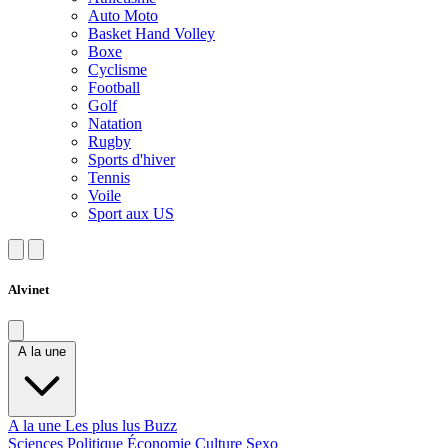
Auto Moto
Basket Hand Volley
Boxe
Cyclisme
Football
Golf
Natation
Rugby
Sports d'hiver
Tennis
Voile
Sport aux US
Alvinet
A la une
A la une
Les plus lus
Buzz
Sciences
Politique
Économie
Culture
Sexo