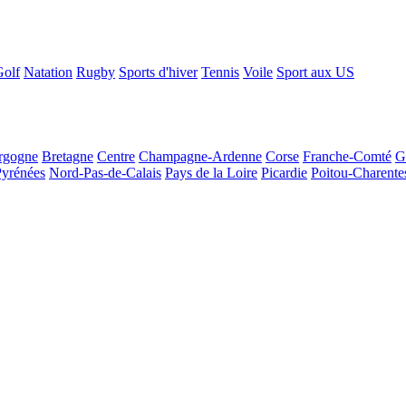
Golf
Natation
Rugby
Sports d'hiver
Tennis
Voile
Sport aux US
rgogne
Bretagne
Centre
Champagne-Ardenne
Corse
Franche-Comté
G
Pyrénées
Nord-Pas-de-Calais
Pays de la Loire
Picardie
Poitou-Charente