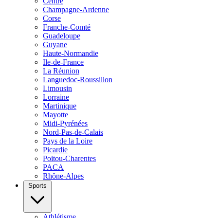
Centre
Champagne-Ardenne
Corse
Franche-Comté
Guadeloupe
Guyane
Haute-Normandie
Ile-de-France
La Réunion
Languedoc-Roussillon
Limousin
Lorraine
Martinique
Mayotte
Midi-Pyrénées
Nord-Pas-de-Calais
Pays de la Loire
Picardie
Poitou-Charentes
PACA
Rhône-Alpes
Sports
Athlétisme