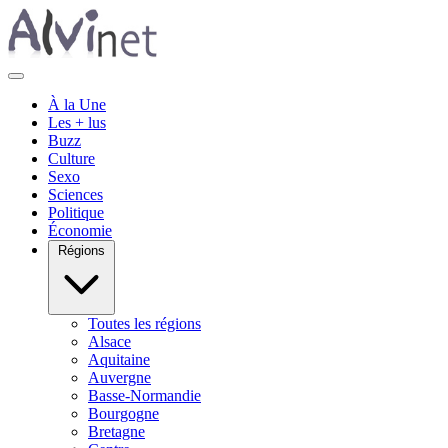
À la Une
Les + lus
Buzz
Culture
Sexo
Sciences
Politique
Économie
Régions
Toutes les régions
Alsace
Aquitaine
Auvergne
Basse-Normandie
Bourgogne
Bretagne