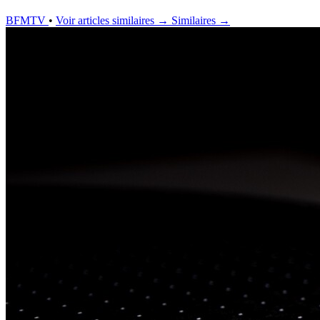
BFMTV
•
Voir articles similaires →
Similaires →