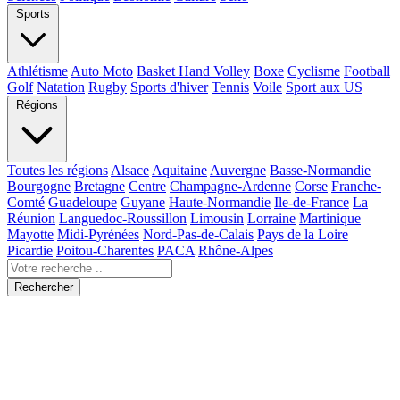
Sports
Athlétisme
Auto Moto
Basket Hand Volley
Boxe
Cyclisme
Football
Golf
Natation
Rugby
Sports d'hiver
Tennis
Voile
Sport aux US
Régions
Toutes les régions
Alsace
Aquitaine
Auvergne
Basse-Normandie
Bourgogne
Bretagne
Centre
Champagne-Ardenne
Corse
Franche-
Comté
Guadeloupe
Guyane
Haute-Normandie
Ile-de-France
La
Réunion
Languedoc-Roussillon
Limousin
Lorraine
Martinique
Mayotte
Midi-Pyrénées
Nord-Pas-de-Calais
Pays de la Loire
Picardie
Poitou-Charentes
PACA
Rhône-Alpes
Rechercher