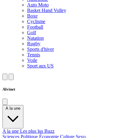
Auto Moto
Basket Hand Volley
Boxe
Cyclisme
Football
Golf
Natation
Rugby
Sports d'hiver
Tennis
Voile
Sport aux US
Alvinet
A la une
A la une
Les plus lus
Buzz
Sciences
Politique
Économie
Culture
Sexo