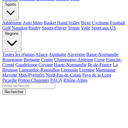
Sports
Athlétisme
Auto Moto
Basket Hand Volley
Boxe
Cyclisme
Football
Golf
Natation
Rugby
Sports d'hiver
Tennis
Voile
Sport aux US
Régions
Toutes les régions
Alsace
Aquitaine
Auvergne
Basse-Normandie
Bourgogne
Bretagne
Centre
Champagne-Ardenne
Corse
Franche-
Comté
Guadeloupe
Guyane
Haute-Normandie
Ile-de-France
La
Réunion
Languedoc-Roussillon
Limousin
Lorraine
Martinique
Mayotte
Midi-Pyrénées
Nord-Pas-de-Calais
Pays de la Loire
Picardie
Poitou-Charentes
PACA
Rhône-Alpes
Rechercher