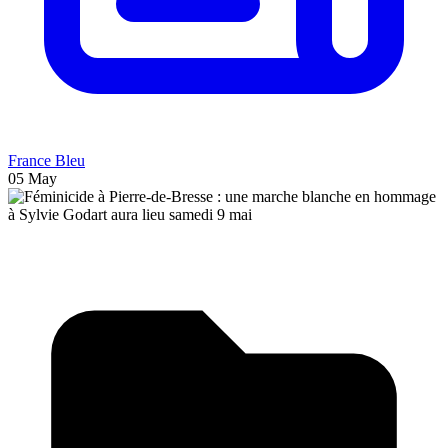
France Bleu
05 May