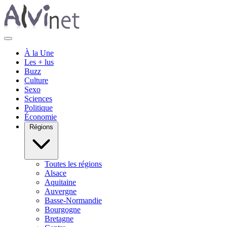
À la Une
Les + lus
Buzz
Culture
Sexo
Sciences
Politique
Économie
Régions
Toutes les régions
Alsace
Aquitaine
Auvergne
Basse-Normandie
Bourgogne
Bretagne