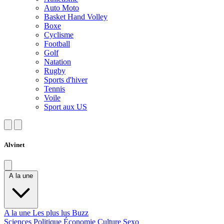
Auto Moto
Basket Hand Volley
Boxe
Cyclisme
Football
Golf
Natation
Rugby
Sports d'hiver
Tennis
Voile
Sport aux US
Alvinet
A la une
A la une
Les plus lus
Buzz
Sciences
Politique
Économie
Culture
Sexo