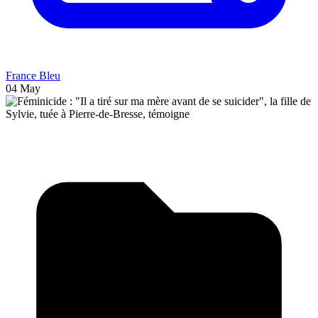
France Bleu
04 May