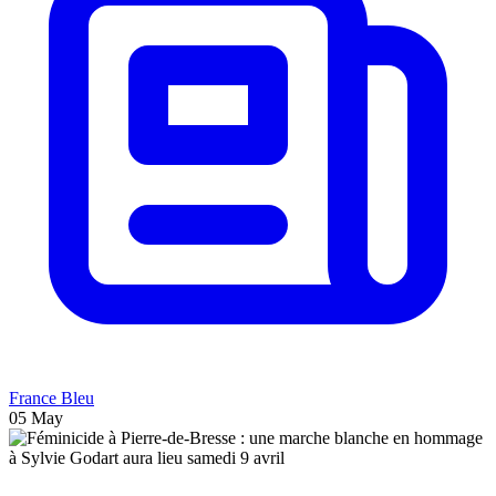
France Bleu
05 May