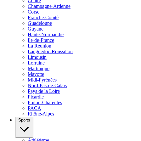
Centre
Champagne-Ardenne
Corse
Franche-Comté
Guadeloupe
Guyane
Haute-Normandie
Ile-de-France
La Réunion
Languedoc-Roussillon
Limousin
Lorraine
Martinique
Mayotte
Midi-Pyrénées
Nord-Pas-de-Calais
Pays de la Loire
Picardie
Poitou-Charentes
PACA
Rhône-Alpes
Sports
Athlétisme