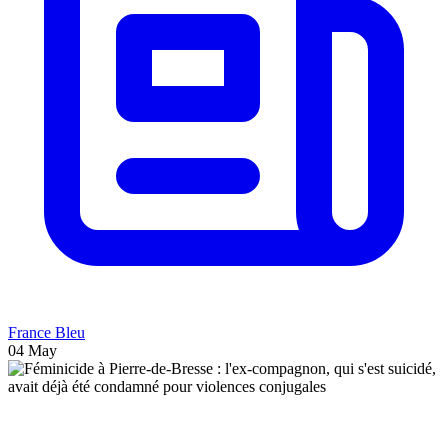
France Bleu
04 May