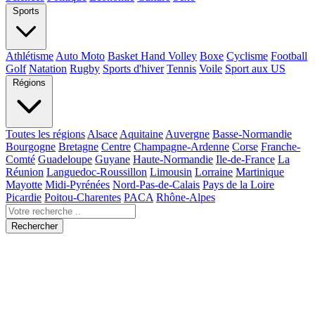
Sports
Athlétisme
Auto Moto
Basket Hand Volley
Boxe
Cyclisme
Football
Golf
Natation
Rugby
Sports d'hiver
Tennis
Voile
Sport aux US
Régions
Toutes les régions
Alsace
Aquitaine
Auvergne
Basse-Normandie
Bourgogne
Bretagne
Centre
Champagne-Ardenne
Corse
Franche-
Comté
Guadeloupe
Guyane
Haute-Normandie
Ile-de-France
La
Réunion
Languedoc-Roussillon
Limousin
Lorraine
Martinique
Mayotte
Midi-Pyrénées
Nord-Pas-de-Calais
Pays de la Loire
Picardie
Poitou-Charentes
PACA
Rhône-Alpes
Rechercher