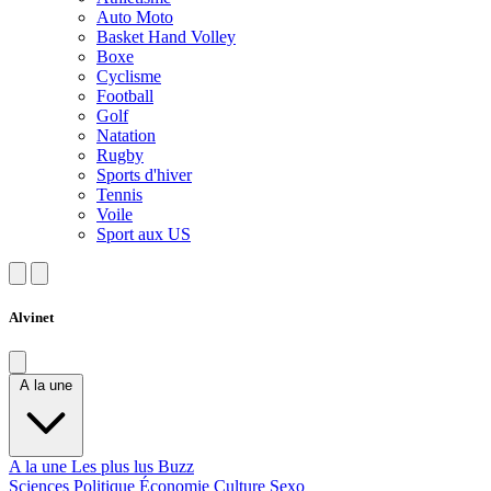
Auto Moto
Basket Hand Volley
Boxe
Cyclisme
Football
Golf
Natation
Rugby
Sports d'hiver
Tennis
Voile
Sport aux US
Alvinet
A la une
A la une
Les plus lus
Buzz
Sciences
Politique
Économie
Culture
Sexo