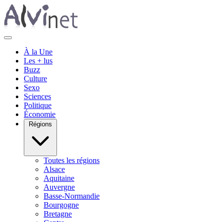
À la Une
Les + lus
Buzz
Culture
Sexo
Sciences
Politique
Économie
Régions
Toutes les régions
Alsace
Aquitaine
Auvergne
Basse-Normandie
Bourgogne
Bretagne