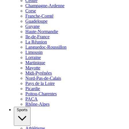
Centre
Champagne-Ardenne
Corse
Franche-Comté
Guadeloupe
Guyane
Haute-Normandie
Ile-de-France
La Réunion
Languedoc-Roussillon
Limousin
Lorraine
Martinique
Mayotte
Midi-Pyrénées
Nord-Pas-de-Calais
Pays de la Loire
Picardie
Poitou-Charentes
PACA
Rhône-Alpes
Sports
Athlétisme