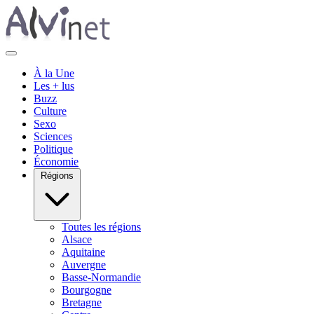
À la Une
Les + lus
Buzz
Culture
Sexo
Sciences
Politique
Économie
Régions
Toutes les régions
Alsace
Aquitaine
Auvergne
Basse-Normandie
Bourgogne
Bretagne