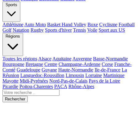
Sports
Athlétisme
Auto Moto
Basket Hand Volley
Boxe
Cyclisme
Football
Golf
Natation
Rugby
Sports d'hiver
Tennis
Voile
Sport aux US
Régions
Toutes les régions
Alsace
Aquitaine
Auvergne
Basse-Normandie
Bourgogne
Bretagne
Centre
Champagne-Ardenne
Corse
Franche-
Comté
Guadeloupe
Guyane
Haute-Normandie
Ile-de-France
La
Réunion
Languedoc-Roussillon
Limousin
Lorraine
Martinique
Mayotte
Midi-Pyrénées
Nord-Pas-de-Calais
Pays de la Loire
Picardie
Poitou-Charentes
PACA
Rhône-Alpes
Rechercher