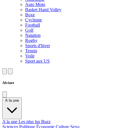
Auto Moto
Basket Hand Volley
Boxe
Cyclisme
Football
Golf
Natation
Rugby
Sports d'hiver
Tennis
Voile
Sport aux US
Alvinet
A la une
A la une
Les plus lus
Buzz
Sciences
Politique
Économie
Culture
Sexo