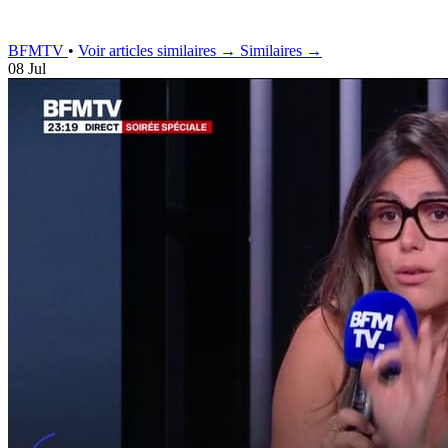
BFMTV
•
Voir articles similaires →
Similaires →
08 Jul