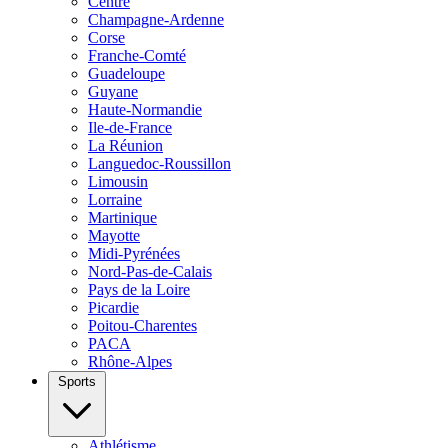
Centre
Champagne-Ardenne
Corse
Franche-Comté
Guadeloupe
Guyane
Haute-Normandie
Ile-de-France
La Réunion
Languedoc-Roussillon
Limousin
Lorraine
Martinique
Mayotte
Midi-Pyrénées
Nord-Pas-de-Calais
Pays de la Loire
Picardie
Poitou-Charentes
PACA
Rhône-Alpes
Sports
Athlétisme