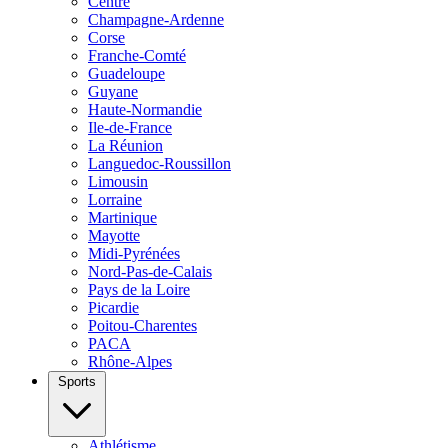
Centre
Champagne-Ardenne
Corse
Franche-Comté
Guadeloupe
Guyane
Haute-Normandie
Ile-de-France
La Réunion
Languedoc-Roussillon
Limousin
Lorraine
Martinique
Mayotte
Midi-Pyrénées
Nord-Pas-de-Calais
Pays de la Loire
Picardie
Poitou-Charentes
PACA
Rhône-Alpes
Sports
Athlétisme