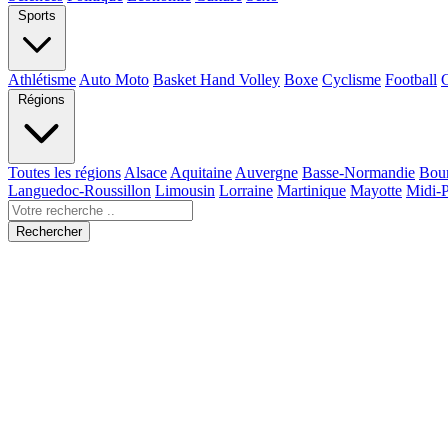
Sports
Athlétisme
Auto Moto
Basket Hand Volley
Boxe
Cyclisme
Football
Régions
Toutes les régions
Alsace
Aquitaine
Auvergne
Basse-Normandie
Bou
Languedoc-Roussillon
Limousin
Lorraine
Martinique
Mayotte
Midi-
Rechercher