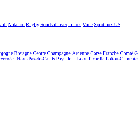
Golf
Natation
Rugby
Sports d'hiver
Tennis
Voile
Sport aux US
rgogne
Bretagne
Centre
Champagne-Ardenne
Corse
Franche-Comté
G
Pyrénées
Nord-Pas-de-Calais
Pays de la Loire
Picardie
Poitou-Charente