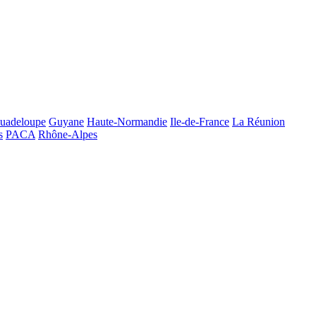
uadeloupe
Guyane
Haute-Normandie
Ile-de-France
La Réunion
s
PACA
Rhône-Alpes