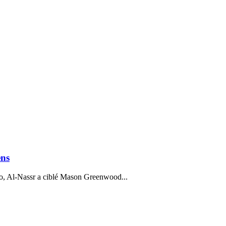
ens
cato, Al-Nassr a ciblé Mason Greenwood...