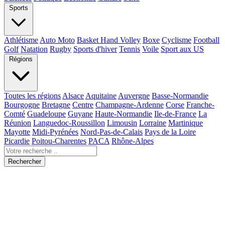
Sports
Athlétisme
Auto Moto
Basket Hand Volley
Boxe
Cyclisme
Football
Golf
Natation
Rugby
Sports d'hiver
Tennis
Voile
Sport aux US
Régions
Toutes les régions
Alsace
Aquitaine
Auvergne
Basse-Normandie
Bourgogne
Bretagne
Centre
Champagne-Ardenne
Corse
Franche-
Comté
Guadeloupe
Guyane
Haute-Normandie
Ile-de-France
La
Réunion
Languedoc-Roussillon
Limousin
Lorraine
Martinique
Mayotte
Midi-Pyrénées
Nord-Pas-de-Calais
Pays de la Loire
Picardie
Poitou-Charentes
PACA
Rhône-Alpes
Rechercher