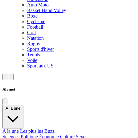
Auto Moto
Basket Hand Volley
Boxe
Cyclisme
Football
Golf
Natation
Rugby
Sports d'hiver
Tennis
Voile
Sport aux US
Alvinet
A la une
A la une
Les plus lus
Buzz
Sciences
Politique
Économie
Culture
Sexo