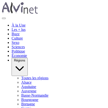
À la Une
Les + lus
Buzz
Culture
Sexo
Sciences
Politique
Économie
Régions
Toutes les régions
Alsace
Aquitaine
Auvergne
Basse-Normandie
Bourgogne
Bretagne