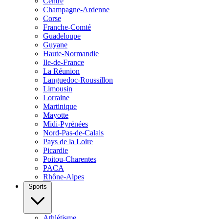
Centre
Champagne-Ardenne
Corse
Franche-Comté
Guadeloupe
Guyane
Haute-Normandie
Ile-de-France
La Réunion
Languedoc-Roussillon
Limousin
Lorraine
Martinique
Mayotte
Midi-Pyrénées
Nord-Pas-de-Calais
Pays de la Loire
Picardie
Poitou-Charentes
PACA
Rhône-Alpes
Sports
Athlétisme