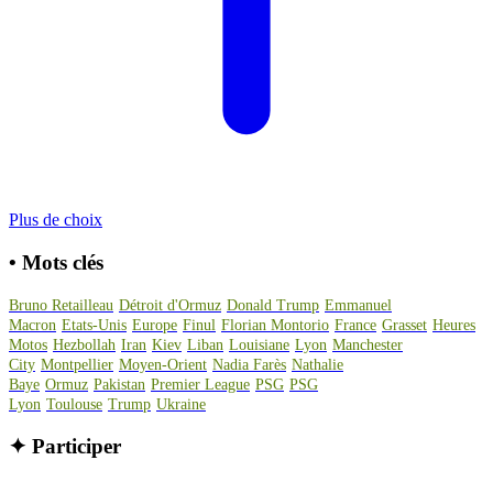
Plus de choix
•
Mots clés
Bruno Retailleau
Détroit d'Ormuz
Donald Trump
Emmanuel
Macron
Etats-Unis
Europe
Finul
Florian Montorio
France
Grasset
Heures
Motos
Hezbollah
Iran
Kiev
Liban
Louisiane
Lyon
Manchester
City
Montpellier
Moyen-Orient
Nadia Farès
Nathalie
Baye
Ormuz
Pakistan
Premier League
PSG
PSG
Lyon
Toulouse
Trump
Ukraine
✦
Participer