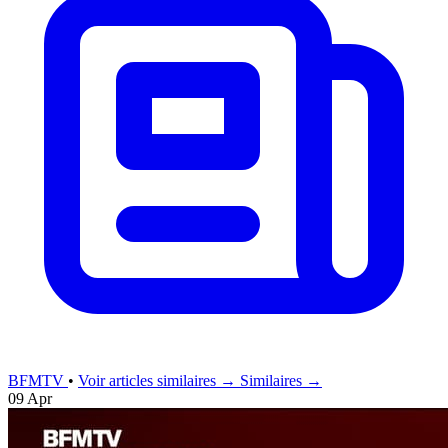
BFMTV
•
Voir articles similaires →
Similaires →
09 Apr