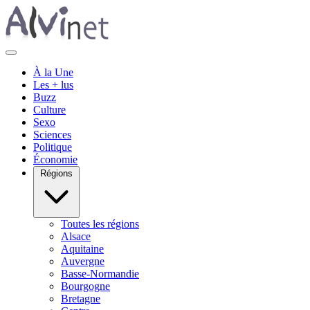
À la Une
Les + lus
Buzz
Culture
Sexo
Sciences
Politique
Économie
Régions
Toutes les régions
Alsace
Aquitaine
Auvergne
Basse-Normandie
Bourgogne
Bretagne