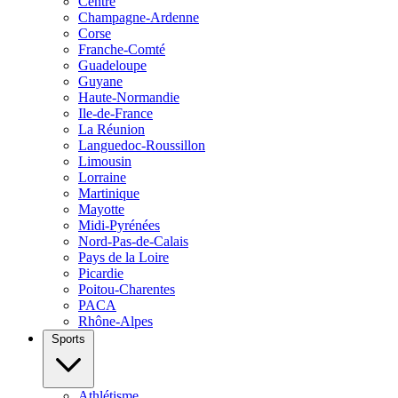
Centre
Champagne-Ardenne
Corse
Franche-Comté
Guadeloupe
Guyane
Haute-Normandie
Ile-de-France
La Réunion
Languedoc-Roussillon
Limousin
Lorraine
Martinique
Mayotte
Midi-Pyrénées
Nord-Pas-de-Calais
Pays de la Loire
Picardie
Poitou-Charentes
PACA
Rhône-Alpes
Sports
Athlétisme