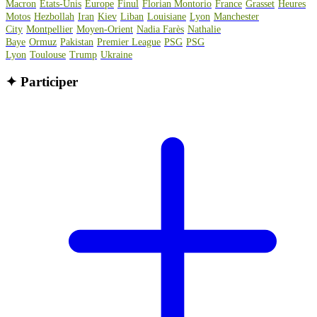
Macron
Etats-Unis
Europe
Finul
Florian Montorio
France
Grasset
Heures
Motos
Hezbollah
Iran
Kiev
Liban
Louisiane
Lyon
Manchester
City
Montpellier
Moyen-Orient
Nadia Farès
Nathalie
Baye
Ormuz
Pakistan
Premier League
PSG
PSG
Lyon
Toulouse
Trump
Ukraine
✦
Participer