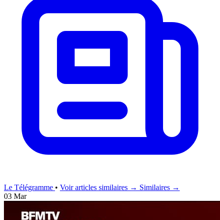
Le Télégramme
•
Voir articles similaires →
Similaires →
03 Mar