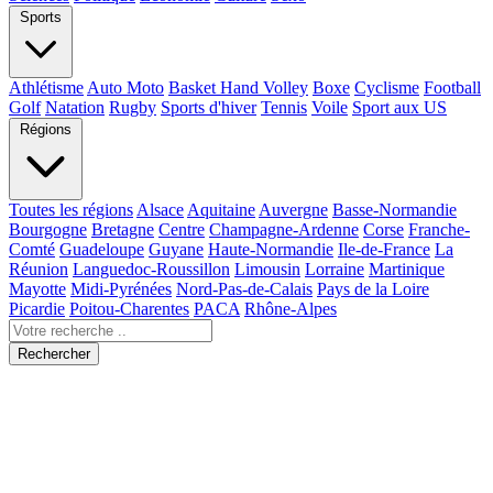
Sports
Athlétisme
Auto Moto
Basket Hand Volley
Boxe
Cyclisme
Football
Golf
Natation
Rugby
Sports d'hiver
Tennis
Voile
Sport aux US
Régions
Toutes les régions
Alsace
Aquitaine
Auvergne
Basse-Normandie
Bourgogne
Bretagne
Centre
Champagne-Ardenne
Corse
Franche-
Comté
Guadeloupe
Guyane
Haute-Normandie
Ile-de-France
La
Réunion
Languedoc-Roussillon
Limousin
Lorraine
Martinique
Mayotte
Midi-Pyrénées
Nord-Pas-de-Calais
Pays de la Loire
Picardie
Poitou-Charentes
PACA
Rhône-Alpes
Rechercher