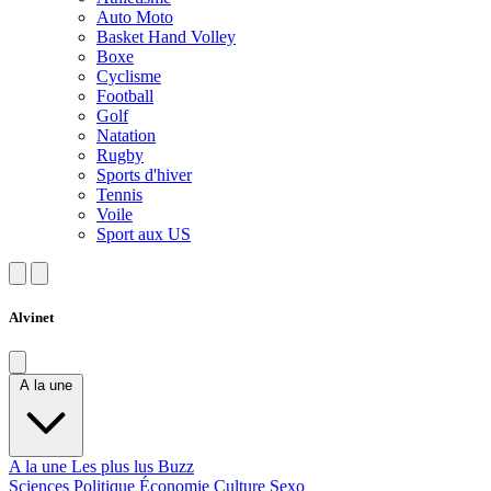
Auto Moto
Basket Hand Volley
Boxe
Cyclisme
Football
Golf
Natation
Rugby
Sports d'hiver
Tennis
Voile
Sport aux US
Alvinet
A la une
A la une
Les plus lus
Buzz
Sciences
Politique
Économie
Culture
Sexo