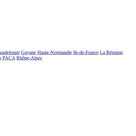
uadeloupe
Guyane
Haute-Normandie
Ile-de-France
La Réunion
s
PACA
Rhône-Alpes