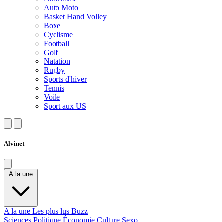
Auto Moto
Basket Hand Volley
Boxe
Cyclisme
Football
Golf
Natation
Rugby
Sports d'hiver
Tennis
Voile
Sport aux US
Alvinet
A la une
A la une
Les plus lus
Buzz
Sciences
Politique
Économie
Culture
Sexo