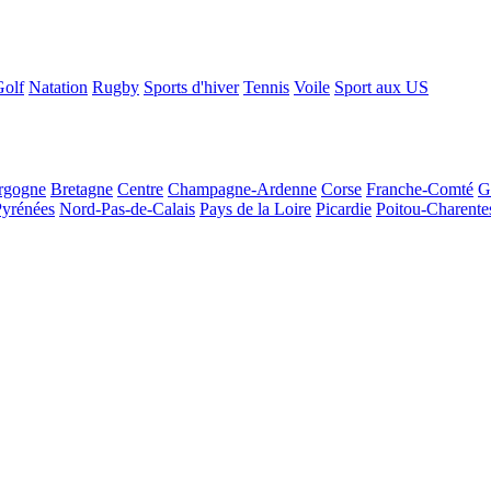
Golf
Natation
Rugby
Sports d'hiver
Tennis
Voile
Sport aux US
rgogne
Bretagne
Centre
Champagne-Ardenne
Corse
Franche-Comté
G
Pyrénées
Nord-Pas-de-Calais
Pays de la Loire
Picardie
Poitou-Charente