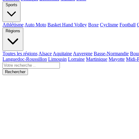
Sports
Athlétisme
Auto Moto
Basket Hand Volley
Boxe
Cyclisme
Football
Régions
Toutes les régions
Alsace
Aquitaine
Auvergne
Basse-Normandie
Bou
Languedoc-Roussillon
Limousin
Lorraine
Martinique
Mayotte
Midi-
Rechercher