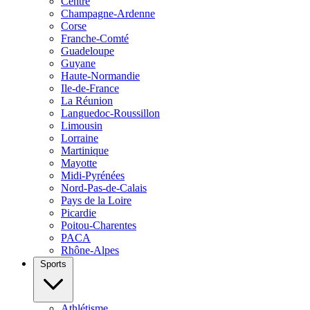
Centre
Champagne-Ardenne
Corse
Franche-Comté
Guadeloupe
Guyane
Haute-Normandie
Ile-de-France
La Réunion
Languedoc-Roussillon
Limousin
Lorraine
Martinique
Mayotte
Midi-Pyrénées
Nord-Pas-de-Calais
Pays de la Loire
Picardie
Poitou-Charentes
PACA
Rhône-Alpes
Sports
Athlétisme