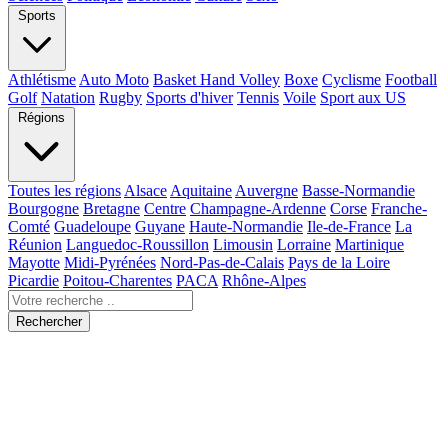
Sports
Athlétisme
Auto Moto
Basket Hand Volley
Boxe
Cyclisme
Football
Golf
Natation
Rugby
Sports d'hiver
Tennis
Voile
Sport aux US
Régions
Toutes les régions
Alsace
Aquitaine
Auvergne
Basse-Normandie
Bourgogne
Bretagne
Centre
Champagne-Ardenne
Corse
Franche-
Comté
Guadeloupe
Guyane
Haute-Normandie
Ile-de-France
La
Réunion
Languedoc-Roussillon
Limousin
Lorraine
Martinique
Mayotte
Midi-Pyrénées
Nord-Pas-de-Calais
Pays de la Loire
Picardie
Poitou-Charentes
PACA
Rhône-Alpes
Rechercher