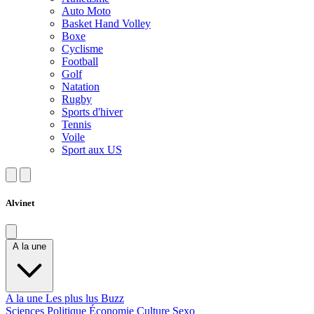
Auto Moto
Basket Hand Volley
Boxe
Cyclisme
Football
Golf
Natation
Rugby
Sports d'hiver
Tennis
Voile
Sport aux US
Alvinet
A la une
A la une
Les plus lus
Buzz
Sciences
Politique
Économie
Culture
Sexo