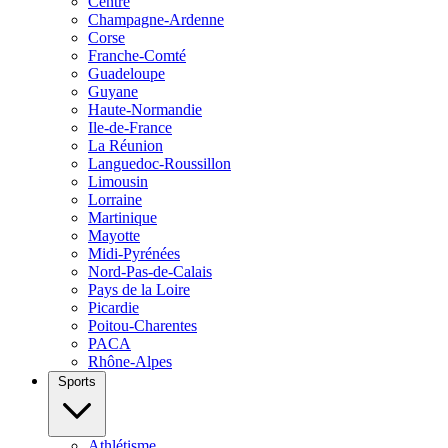
Centre
Champagne-Ardenne
Corse
Franche-Comté
Guadeloupe
Guyane
Haute-Normandie
Ile-de-France
La Réunion
Languedoc-Roussillon
Limousin
Lorraine
Martinique
Mayotte
Midi-Pyrénées
Nord-Pas-de-Calais
Pays de la Loire
Picardie
Poitou-Charentes
PACA
Rhône-Alpes
Sports
Athlétisme