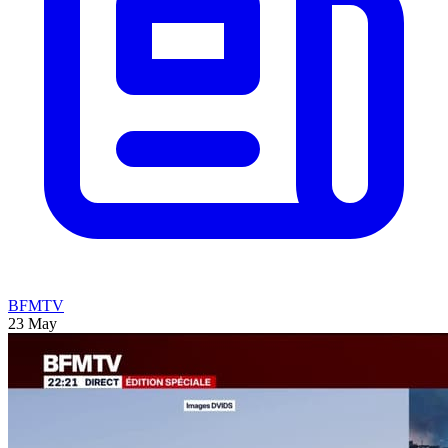
BFMTV
23 May