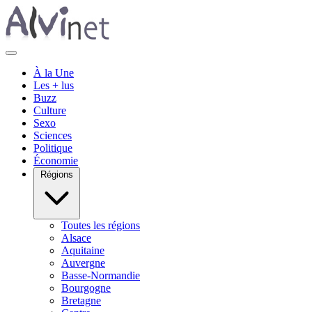
À la Une
Les + lus
Buzz
Culture
Sexo
Sciences
Politique
Économie
Régions
Toutes les régions
Alsace
Aquitaine
Auvergne
Basse-Normandie
Bourgogne
Bretagne