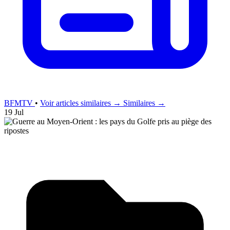
BFMTV
•
Voir articles similaires →
Similaires →
19 Jul