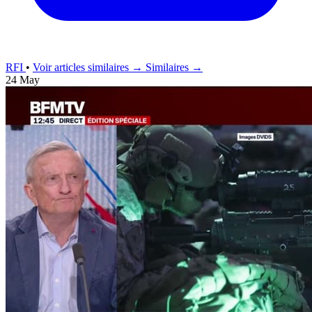
RFI
•
Voir articles similaires →
Similaires →
24 May