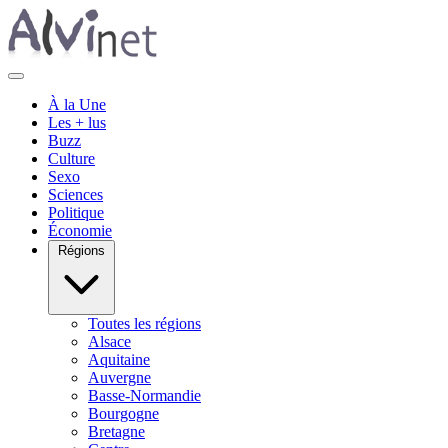
À la Une
Les + lus
Buzz
Culture
Sexo
Sciences
Politique
Économie
Régions
Toutes les régions
Alsace
Aquitaine
Auvergne
Basse-Normandie
Bourgogne
Bretagne