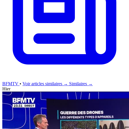
BFMTV
•
Voir articles similaires →
Similaires →
Hier