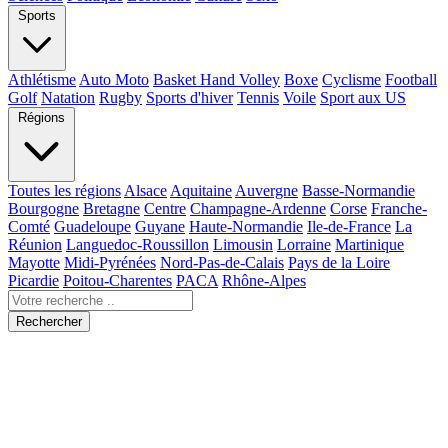
Sports
Athlétisme
Auto Moto
Basket Hand Volley
Boxe
Cyclisme
Football
Golf
Natation
Rugby
Sports d'hiver
Tennis
Voile
Sport aux US
Régions
Toutes les régions
Alsace
Aquitaine
Auvergne
Basse-Normandie
Bourgogne
Bretagne
Centre
Champagne-Ardenne
Corse
Franche-
Comté
Guadeloupe
Guyane
Haute-Normandie
Ile-de-France
La
Réunion
Languedoc-Roussillon
Limousin
Lorraine
Martinique
Mayotte
Midi-Pyrénées
Nord-Pas-de-Calais
Pays de la Loire
Picardie
Poitou-Charentes
PACA
Rhône-Alpes
Rechercher