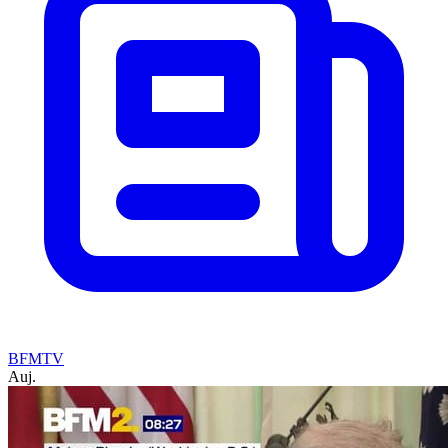
BFMTV
Auj.