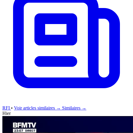
RFI
•
Voir articles similaires →
Similaires →
Hier