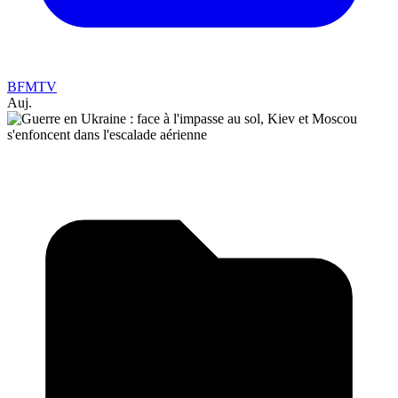
BFMTV
Auj.