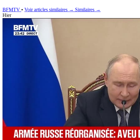
BFMTV
•
Voir articles similaires →
Similaires →
Hier