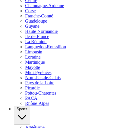
Centre
Champagne-Ardenne
Corse
Franche-Comté
Guadeloupe
Guyane
Haute-Normandie
Ile-de-France
La Réunion
Languedoc-Roussillon
Limousin
Lorraine
Martinique
Mayotte
Midi-Pyrénées
Nord-Pas-de-Calais
Pays de la Loire
Picardie
Poitou-Charentes
PACA
Rhône-Alpes
Sports
Athlétisme