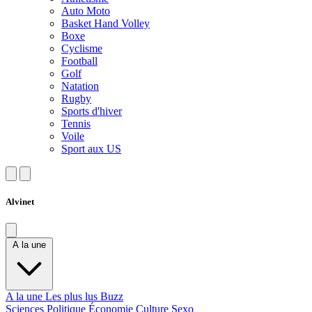
Auto Moto
Basket Hand Volley
Boxe
Cyclisme
Football
Golf
Natation
Rugby
Sports d'hiver
Tennis
Voile
Sport aux US
Alvinet
A la une
A la une
Les plus lus
Buzz
Sciences
Politique
Économie
Culture
Sexo