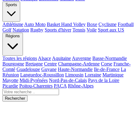
Sports
Athlétisme
Auto Moto
Basket Hand Volley
Boxe
Cyclisme
Football
Golf
Natation
Rugby
Sports d'hiver
Tennis
Voile
Sport aux US
Régions
Toutes les régions
Alsace
Aquitaine
Auvergne
Basse-Normandie
Bourgogne
Bretagne
Centre
Champagne-Ardenne
Corse
Franche-
Comté
Guadeloupe
Guyane
Haute-Normandie
Ile-de-France
La
Réunion
Languedoc-Roussillon
Limousin
Lorraine
Martinique
Mayotte
Midi-Pyrénées
Nord-Pas-de-Calais
Pays de la Loire
Picardie
Poitou-Charentes
PACA
Rhône-Alpes
Rechercher