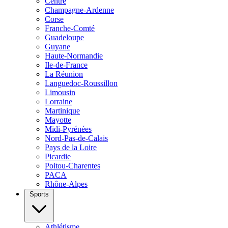
Centre
Champagne-Ardenne
Corse
Franche-Comté
Guadeloupe
Guyane
Haute-Normandie
Ile-de-France
La Réunion
Languedoc-Roussillon
Limousin
Lorraine
Martinique
Mayotte
Midi-Pyrénées
Nord-Pas-de-Calais
Pays de la Loire
Picardie
Poitou-Charentes
PACA
Rhône-Alpes
Sports
Athlétisme