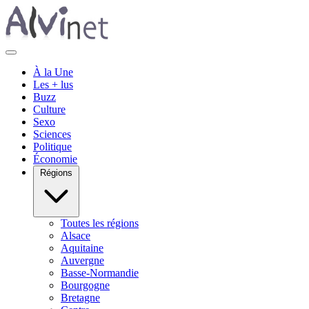
À la Une
Les + lus
Buzz
Culture
Sexo
Sciences
Politique
Économie
Régions
Toutes les régions
Alsace
Aquitaine
Auvergne
Basse-Normandie
Bourgogne
Bretagne