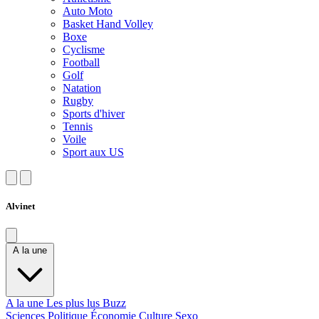
Auto Moto
Basket Hand Volley
Boxe
Cyclisme
Football
Golf
Natation
Rugby
Sports d'hiver
Tennis
Voile
Sport aux US
Alvinet
A la une
A la une
Les plus lus
Buzz
Sciences
Politique
Économie
Culture
Sexo