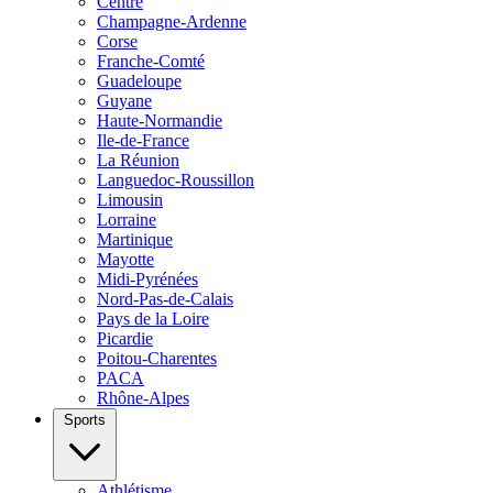
Centre
Champagne-Ardenne
Corse
Franche-Comté
Guadeloupe
Guyane
Haute-Normandie
Ile-de-France
La Réunion
Languedoc-Roussillon
Limousin
Lorraine
Martinique
Mayotte
Midi-Pyrénées
Nord-Pas-de-Calais
Pays de la Loire
Picardie
Poitou-Charentes
PACA
Rhône-Alpes
Sports
Athlétisme