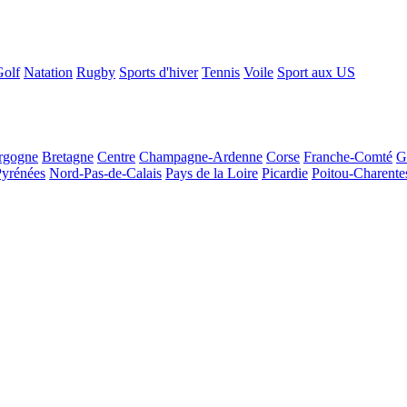
Golf
Natation
Rugby
Sports d'hiver
Tennis
Voile
Sport aux US
rgogne
Bretagne
Centre
Champagne-Ardenne
Corse
Franche-Comté
G
Pyrénées
Nord-Pas-de-Calais
Pays de la Loire
Picardie
Poitou-Charente