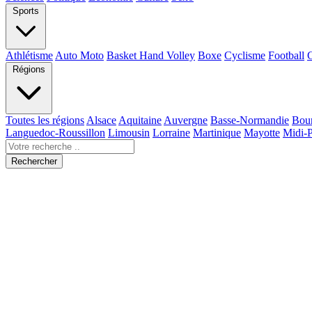
Sports
Athlétisme
Auto Moto
Basket Hand Volley
Boxe
Cyclisme
Football
Régions
Toutes les régions
Alsace
Aquitaine
Auvergne
Basse-Normandie
Bou
Languedoc-Roussillon
Limousin
Lorraine
Martinique
Mayotte
Midi-
Rechercher