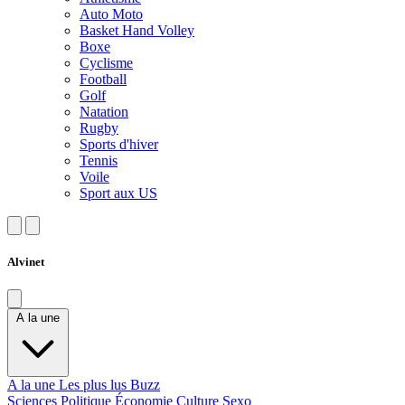
Auto Moto
Basket Hand Volley
Boxe
Cyclisme
Football
Golf
Natation
Rugby
Sports d'hiver
Tennis
Voile
Sport aux US
Alvinet
A la une
A la une
Les plus lus
Buzz
Sciences
Politique
Économie
Culture
Sexo