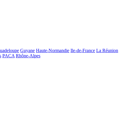
uadeloupe
Guyane
Haute-Normandie
Ile-de-France
La Réunion
s
PACA
Rhône-Alpes