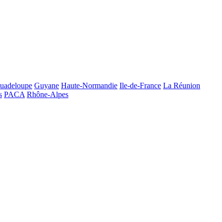
uadeloupe
Guyane
Haute-Normandie
Ile-de-France
La Réunion
s
PACA
Rhône-Alpes