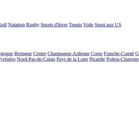
Golf
Natation
Rugby
Sports d'hiver
Tennis
Voile
Sport aux US
rgogne
Bretagne
Centre
Champagne-Ardenne
Corse
Franche-Comté
G
Pyrénées
Nord-Pas-de-Calais
Pays de la Loire
Picardie
Poitou-Charente