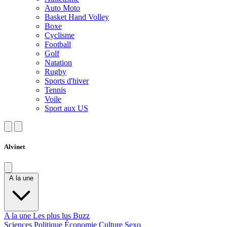
Auto Moto
Basket Hand Volley
Boxe
Cyclisme
Football
Golf
Natation
Rugby
Sports d'hiver
Tennis
Voile
Sport aux US
Alvinet
A la une
A la une
Les plus lus
Buzz
Sciences
Politique
Économie
Culture
Sexo