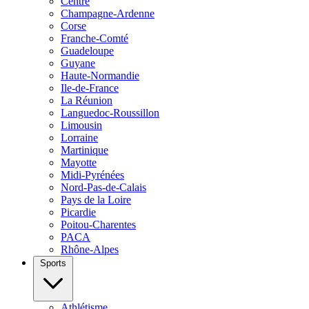
Centre
Champagne-Ardenne
Corse
Franche-Comté
Guadeloupe
Guyane
Haute-Normandie
Ile-de-France
La Réunion
Languedoc-Roussillon
Limousin
Lorraine
Martinique
Mayotte
Midi-Pyrénées
Nord-Pas-de-Calais
Pays de la Loire
Picardie
Poitou-Charentes
PACA
Rhône-Alpes
Sports
Athlétisme