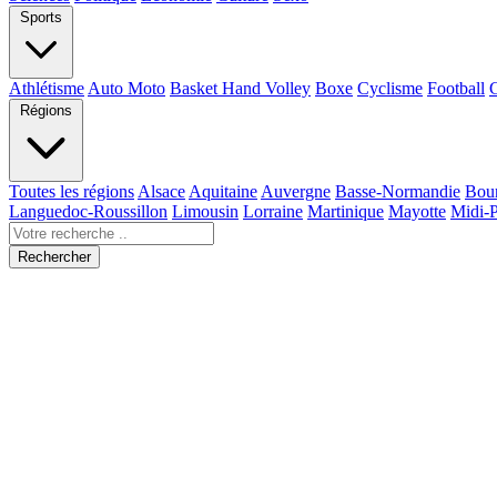
Sports
Athlétisme
Auto Moto
Basket Hand Volley
Boxe
Cyclisme
Football
Régions
Toutes les régions
Alsace
Aquitaine
Auvergne
Basse-Normandie
Bou
Languedoc-Roussillon
Limousin
Lorraine
Martinique
Mayotte
Midi-
Rechercher