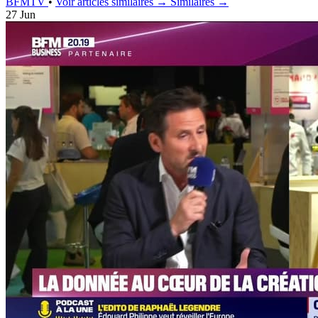
BFMTV
•
Voir articles similaires →
Similaires →
27 Jun