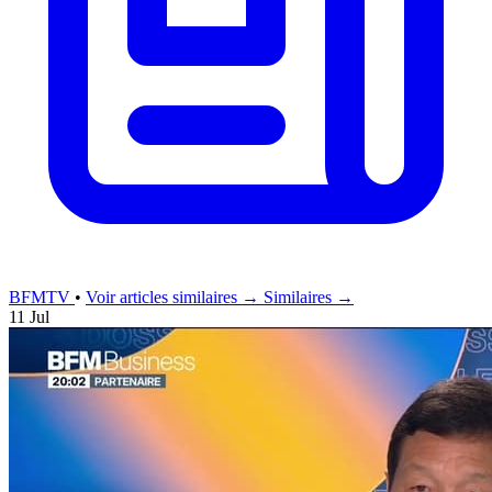
BFMTV
•
Voir articles similaires →
Similaires →
11 Jul