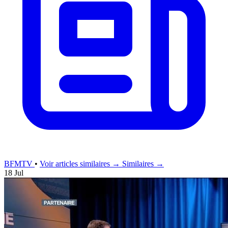
BFMTV
•
Voir articles similaires →
Similaires →
18 Jul