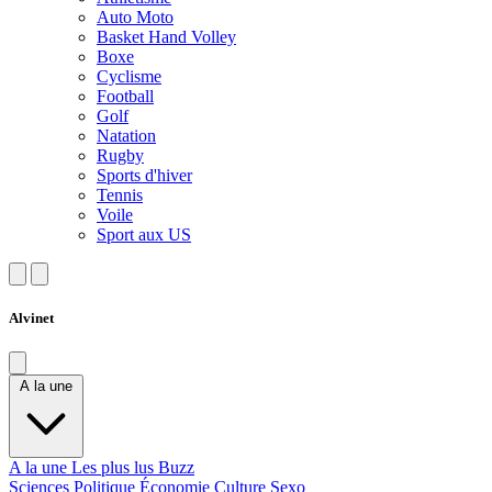
Auto Moto
Basket Hand Volley
Boxe
Cyclisme
Football
Golf
Natation
Rugby
Sports d'hiver
Tennis
Voile
Sport aux US
Alvinet
A la une
A la une
Les plus lus
Buzz
Sciences
Politique
Économie
Culture
Sexo