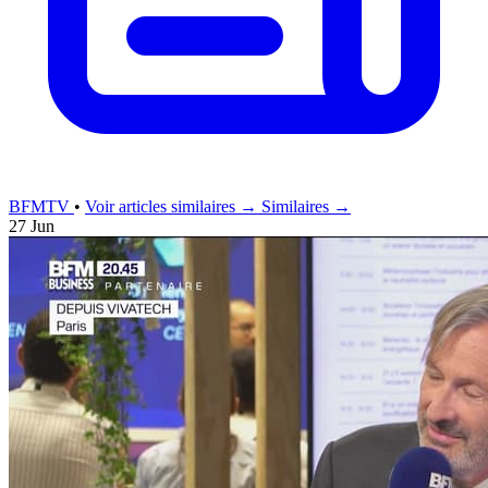
BFMTV
•
Voir articles similaires →
Similaires →
27 Jun