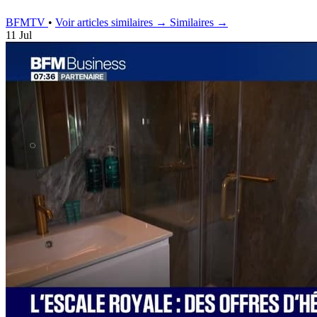
BFMTV
•
Voir articles similaires →
Similaires →
11 Jul