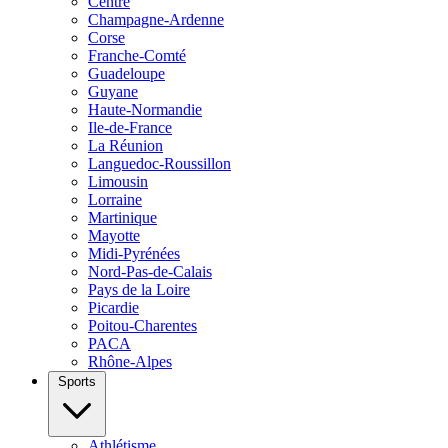
Centre
Champagne-Ardenne
Corse
Franche-Comté
Guadeloupe
Guyane
Haute-Normandie
Ile-de-France
La Réunion
Languedoc-Roussillon
Limousin
Lorraine
Martinique
Mayotte
Midi-Pyrénées
Nord-Pas-de-Calais
Pays de la Loire
Picardie
Poitou-Charentes
PACA
Rhône-Alpes
Sports
Athlétisme