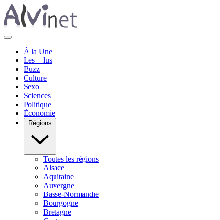
À la Une
Les + lus
Buzz
Culture
Sexo
Sciences
Politique
Économie
Régions
Toutes les régions
Alsace
Aquitaine
Auvergne
Basse-Normandie
Bourgogne
Bretagne