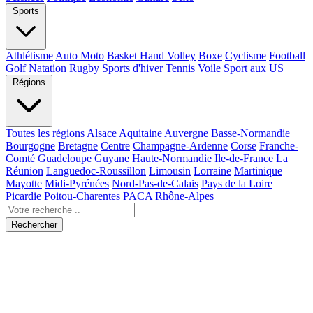
Sports
Athlétisme
Auto Moto
Basket Hand Volley
Boxe
Cyclisme
Football
Golf
Natation
Rugby
Sports d'hiver
Tennis
Voile
Sport aux US
Régions
Toutes les régions
Alsace
Aquitaine
Auvergne
Basse-Normandie
Bourgogne
Bretagne
Centre
Champagne-Ardenne
Corse
Franche-
Comté
Guadeloupe
Guyane
Haute-Normandie
Ile-de-France
La
Réunion
Languedoc-Roussillon
Limousin
Lorraine
Martinique
Mayotte
Midi-Pyrénées
Nord-Pas-de-Calais
Pays de la Loire
Picardie
Poitou-Charentes
PACA
Rhône-Alpes
Rechercher