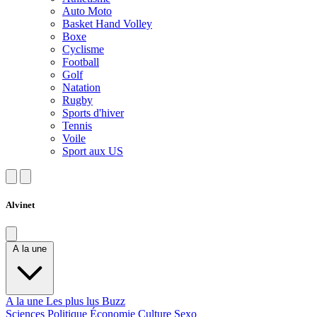
Auto Moto
Basket Hand Volley
Boxe
Cyclisme
Football
Golf
Natation
Rugby
Sports d'hiver
Tennis
Voile
Sport aux US
Alvinet
A la une
A la une
Les plus lus
Buzz
Sciences
Politique
Économie
Culture
Sexo