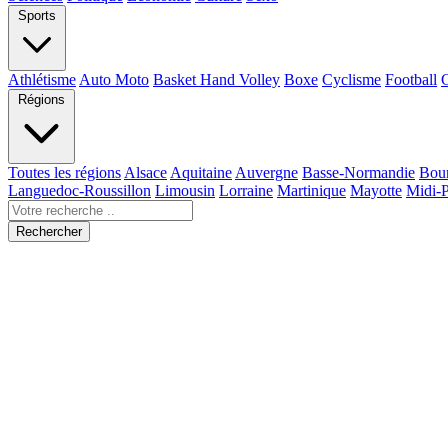
Sports
Athlétisme
Auto Moto
Basket Hand Volley
Boxe
Cyclisme
Football
Régions
Toutes les régions
Alsace
Aquitaine
Auvergne
Basse-Normandie
Bou
Languedoc-Roussillon
Limousin
Lorraine
Martinique
Mayotte
Midi-
Rechercher