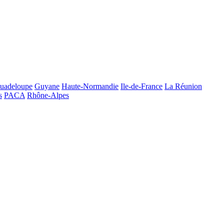
uadeloupe
Guyane
Haute-Normandie
Ile-de-France
La Réunion
s
PACA
Rhône-Alpes