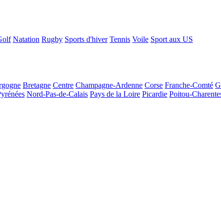
Golf
Natation
Rugby
Sports d'hiver
Tennis
Voile
Sport aux US
rgogne
Bretagne
Centre
Champagne-Ardenne
Corse
Franche-Comté
G
Pyrénées
Nord-Pas-de-Calais
Pays de la Loire
Picardie
Poitou-Charente