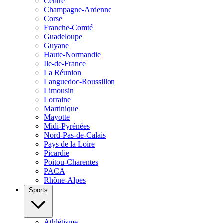
Centre
Champagne-Ardenne
Corse
Franche-Comté
Guadeloupe
Guyane
Haute-Normandie
Ile-de-France
La Réunion
Languedoc-Roussillon
Limousin
Lorraine
Martinique
Mayotte
Midi-Pyrénées
Nord-Pas-de-Calais
Pays de la Loire
Picardie
Poitou-Charentes
PACA
Rhône-Alpes
Sports
Athlétisme