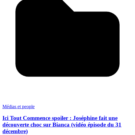
Médias et people
Ici Tout Commence spoiler : Joséphine fait une
découverte choc sur Bianca (vidéo épisode du 31
décembre)