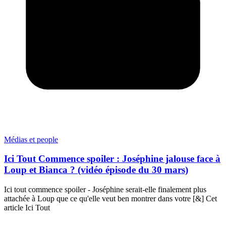
Médias et people
Ici Tout Commence spoiler : Joséphine jalouse face à
Loup et Bianca ? (vidéo épisode du 30 mars)
Ici tout commence spoiler - Joséphine serait-elle finalement plus
attachée à Loup que ce qu'elle veut ben montrer dans votre [&] Cet
article Ici Tout