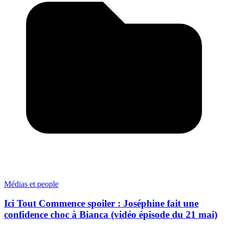
Médias et people
Ici Tout Commence spoiler : Joséphine fait une
confidence choc à Bianca (vidéo épisode du 21 mai)