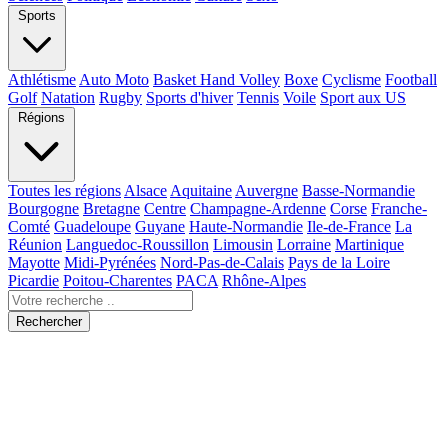
Sports
Athlétisme
Auto Moto
Basket Hand Volley
Boxe
Cyclisme
Football
Golf
Natation
Rugby
Sports d'hiver
Tennis
Voile
Sport aux US
Régions
Toutes les régions
Alsace
Aquitaine
Auvergne
Basse-Normandie
Bourgogne
Bretagne
Centre
Champagne-Ardenne
Corse
Franche-
Comté
Guadeloupe
Guyane
Haute-Normandie
Ile-de-France
La
Réunion
Languedoc-Roussillon
Limousin
Lorraine
Martinique
Mayotte
Midi-Pyrénées
Nord-Pas-de-Calais
Pays de la Loire
Picardie
Poitou-Charentes
PACA
Rhône-Alpes
Rechercher