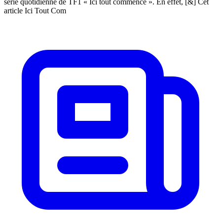
série quotidienne de TF1 « Ici tout commence ». En effet, [&] Cet
article Ici Tout Com