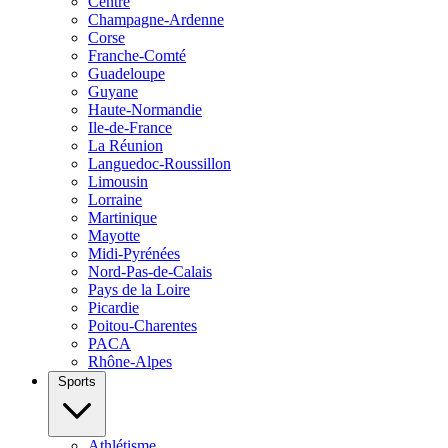
Centre
Champagne-Ardenne
Corse
Franche-Comté
Guadeloupe
Guyane
Haute-Normandie
Ile-de-France
La Réunion
Languedoc-Roussillon
Limousin
Lorraine
Martinique
Mayotte
Midi-Pyrénées
Nord-Pas-de-Calais
Pays de la Loire
Picardie
Poitou-Charentes
PACA
Rhône-Alpes
Sports
Athlétisme