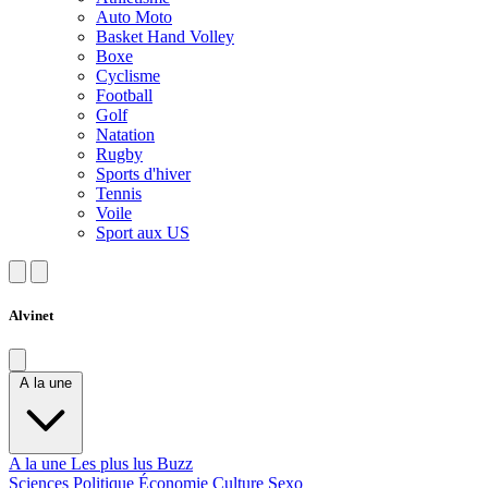
Auto Moto
Basket Hand Volley
Boxe
Cyclisme
Football
Golf
Natation
Rugby
Sports d'hiver
Tennis
Voile
Sport aux US
Alvinet
A la une
A la une
Les plus lus
Buzz
Sciences
Politique
Économie
Culture
Sexo