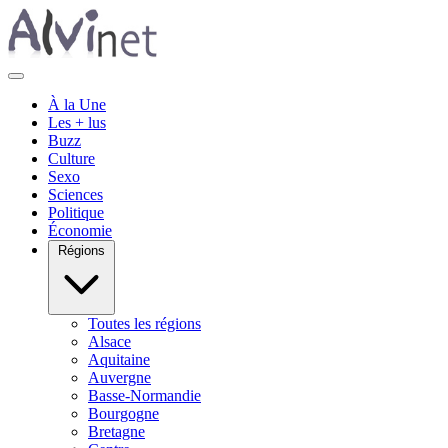
À la Une
Les + lus
Buzz
Culture
Sexo
Sciences
Politique
Économie
Régions
Toutes les régions
Alsace
Aquitaine
Auvergne
Basse-Normandie
Bourgogne
Bretagne