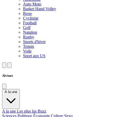
Auto Moto
Basket Hand Volley
Boxe
Cyclisme
Football
Golf
Natation
Rugby
Sports d'hiver
Tennis
Voile
Sport aux US
Alvinet
A la une
A la une
Les plus lus
Buzz
Sciences
Politique
Économie
Culture
Sexo