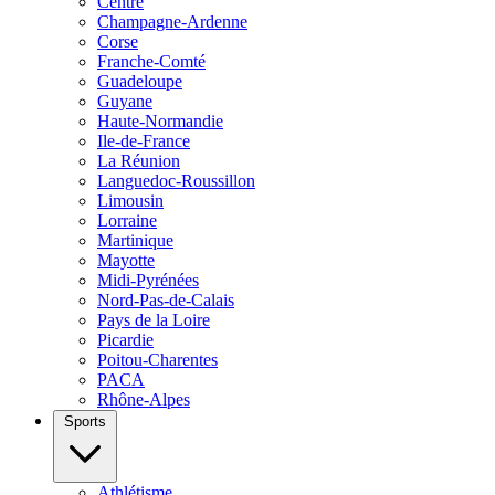
Centre
Champagne-Ardenne
Corse
Franche-Comté
Guadeloupe
Guyane
Haute-Normandie
Ile-de-France
La Réunion
Languedoc-Roussillon
Limousin
Lorraine
Martinique
Mayotte
Midi-Pyrénées
Nord-Pas-de-Calais
Pays de la Loire
Picardie
Poitou-Charentes
PACA
Rhône-Alpes
Sports
Athlétisme