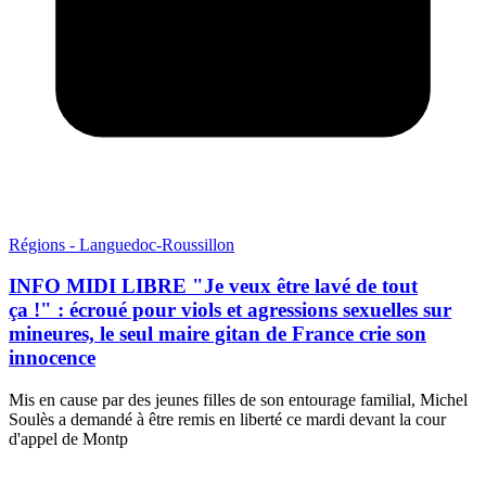
Régions - Languedoc-Roussillon
INFO MIDI LIBRE "Je veux être lavé de tout
ça !" : écroué pour viols et agressions sexuelles sur
mineures, le seul maire gitan de France crie son
innocence
Mis en cause par des jeunes filles de son entourage familial, Michel
Soulès a demandé à être remis en liberté ce mardi devant la cour
d'appel de Montp