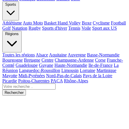
Sports
Athlétisme
Auto Moto
Basket Hand Volley
Boxe
Cyclisme
Football
Golf
Natation
Rugby
Sports d'hiver
Tennis
Voile
Sport aux US
Régions
Toutes les régions
Alsace
Aquitaine
Auvergne
Basse-Normandie
Bourgogne
Bretagne
Centre
Champagne-Ardenne
Corse
Franche-
Comté
Guadeloupe
Guyane
Haute-Normandie
Ile-de-France
La
Réunion
Languedoc-Roussillon
Limousin
Lorraine
Martinique
Mayotte
Midi-Pyrénées
Nord-Pas-de-Calais
Pays de la Loire
Picardie
Poitou-Charentes
PACA
Rhône-Alpes
Rechercher