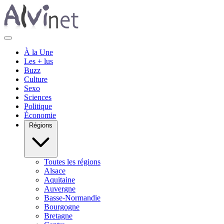
À la Une
Les + lus
Buzz
Culture
Sexo
Sciences
Politique
Économie
Régions
Toutes les régions
Alsace
Aquitaine
Auvergne
Basse-Normandie
Bourgogne
Bretagne