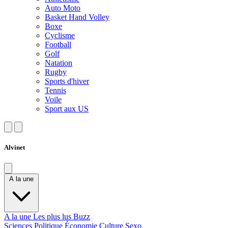
Auto Moto
Basket Hand Volley
Boxe
Cyclisme
Football
Golf
Natation
Rugby
Sports d'hiver
Tennis
Voile
Sport aux US
Alvinet
A la une
A la une
Les plus lus
Buzz
Sciences
Politique
Économie
Culture
Sexo