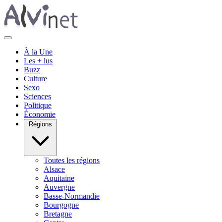
À la Une
Les + lus
Buzz
Culture
Sexo
Sciences
Politique
Économie
Régions
Toutes les régions
Alsace
Aquitaine
Auvergne
Basse-Normandie
Bourgogne
Bretagne