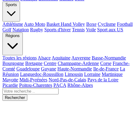
Sports
Athlétisme
Auto Moto
Basket Hand Volley
Boxe
Cyclisme
Football
Golf
Natation
Rugby
Sports d'hiver
Tennis
Voile
Sport aux US
Régions
Toutes les régions
Alsace
Aquitaine
Auvergne
Basse-Normandie
Bourgogne
Bretagne
Centre
Champagne-Ardenne
Corse
Franche-
Comté
Guadeloupe
Guyane
Haute-Normandie
Ile-de-France
La
Réunion
Languedoc-Roussillon
Limousin
Lorraine
Martinique
Mayotte
Midi-Pyrénées
Nord-Pas-de-Calais
Pays de la Loire
Picardie
Poitou-Charentes
PACA
Rhône-Alpes
Rechercher