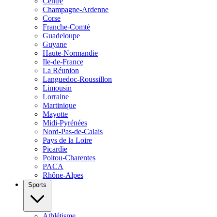
Centre
Champagne-Ardenne
Corse
Franche-Comté
Guadeloupe
Guyane
Haute-Normandie
Ile-de-France
La Réunion
Languedoc-Roussillon
Limousin
Lorraine
Martinique
Mayotte
Midi-Pyrénées
Nord-Pas-de-Calais
Pays de la Loire
Picardie
Poitou-Charentes
PACA
Rhône-Alpes
Sports
Athlétisme