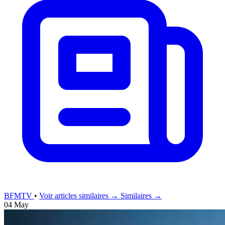
BFMTV
•
Voir articles similaires →
Similaires →
04 May