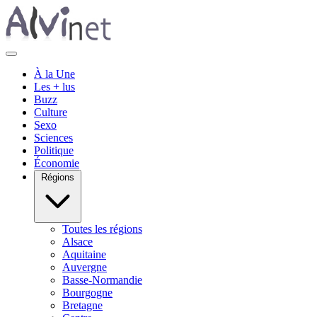
À la Une
Les + lus
Buzz
Culture
Sexo
Sciences
Politique
Économie
Régions
Toutes les régions
Alsace
Aquitaine
Auvergne
Basse-Normandie
Bourgogne
Bretagne