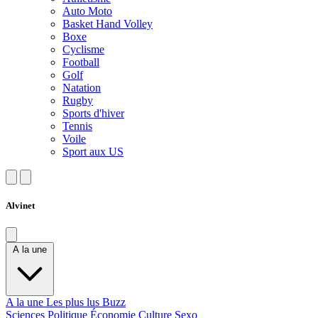
Auto Moto
Basket Hand Volley
Boxe
Cyclisme
Football
Golf
Natation
Rugby
Sports d'hiver
Tennis
Voile
Sport aux US
Alvinet
A la une
A la une
Les plus lus
Buzz
Sciences
Politique
Économie
Culture
Sexo