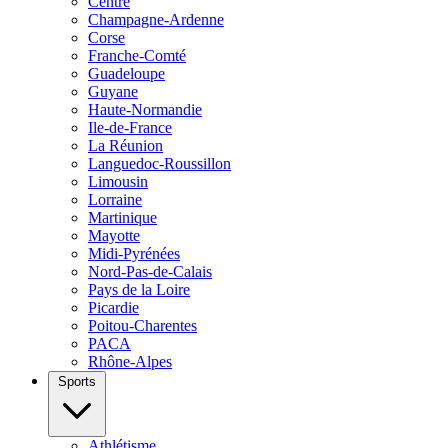
Centre
Champagne-Ardenne
Corse
Franche-Comté
Guadeloupe
Guyane
Haute-Normandie
Ile-de-France
La Réunion
Languedoc-Roussillon
Limousin
Lorraine
Martinique
Mayotte
Midi-Pyrénées
Nord-Pas-de-Calais
Pays de la Loire
Picardie
Poitou-Charentes
PACA
Rhône-Alpes
Sports
Athlétisme