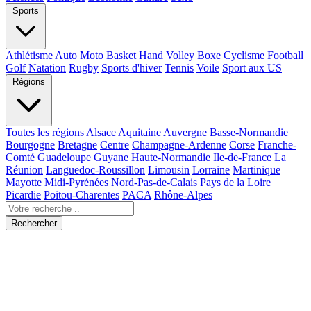
Sports
Athlétisme
Auto Moto
Basket Hand Volley
Boxe
Cyclisme
Football
Golf
Natation
Rugby
Sports d'hiver
Tennis
Voile
Sport aux US
Régions
Toutes les régions
Alsace
Aquitaine
Auvergne
Basse-Normandie
Bourgogne
Bretagne
Centre
Champagne-Ardenne
Corse
Franche-
Comté
Guadeloupe
Guyane
Haute-Normandie
Ile-de-France
La
Réunion
Languedoc-Roussillon
Limousin
Lorraine
Martinique
Mayotte
Midi-Pyrénées
Nord-Pas-de-Calais
Pays de la Loire
Picardie
Poitou-Charentes
PACA
Rhône-Alpes
Rechercher