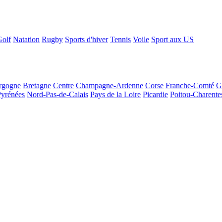
Golf
Natation
Rugby
Sports d'hiver
Tennis
Voile
Sport aux US
rgogne
Bretagne
Centre
Champagne-Ardenne
Corse
Franche-Comté
G
Pyrénées
Nord-Pas-de-Calais
Pays de la Loire
Picardie
Poitou-Charente