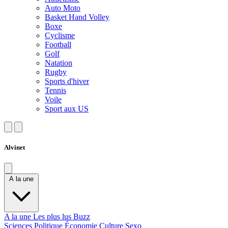
Auto Moto
Basket Hand Volley
Boxe
Cyclisme
Football
Golf
Natation
Rugby
Sports d'hiver
Tennis
Voile
Sport aux US
Alvinet
A la une
A la une
Les plus lus
Buzz
Sciences
Politique
Économie
Culture
Sexo