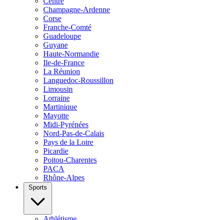
Centre
Champagne-Ardenne
Corse
Franche-Comté
Guadeloupe
Guyane
Haute-Normandie
Ile-de-France
La Réunion
Languedoc-Roussillon
Limousin
Lorraine
Martinique
Mayotte
Midi-Pyrénées
Nord-Pas-de-Calais
Pays de la Loire
Picardie
Poitou-Charentes
PACA
Rhône-Alpes
Sports
Athlétisme