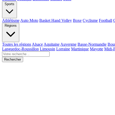
Sports
Athlétisme
Auto Moto
Basket Hand Volley
Boxe
Cyclisme
Football
Régions
Toutes les régions
Alsace
Aquitaine
Auvergne
Basse-Normandie
Bou
Languedoc-Roussillon
Limousin
Lorraine
Martinique
Mayotte
Midi-
Rechercher