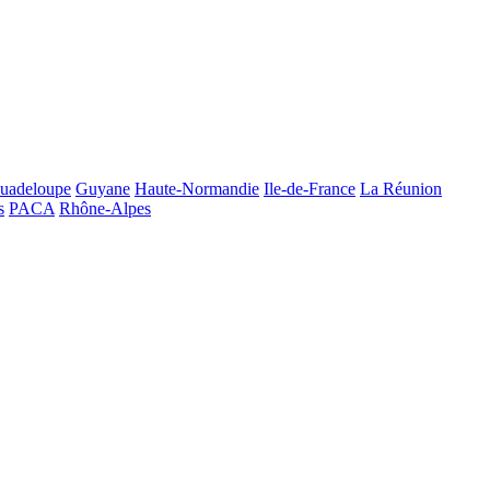
uadeloupe
Guyane
Haute-Normandie
Ile-de-France
La Réunion
s
PACA
Rhône-Alpes