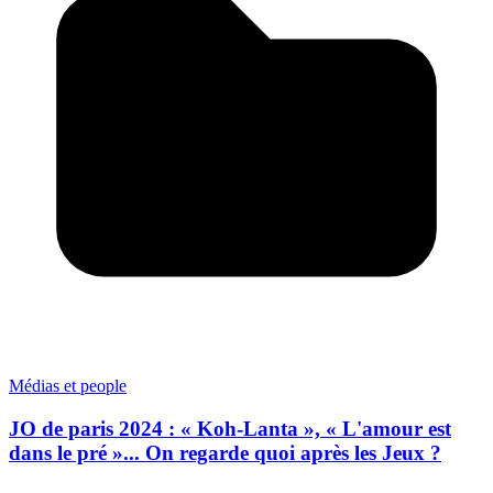
Médias et people
JO de paris 2024 : « Koh-Lanta », « L'amour est
dans le pré »... On regarde quoi après les Jeux ?