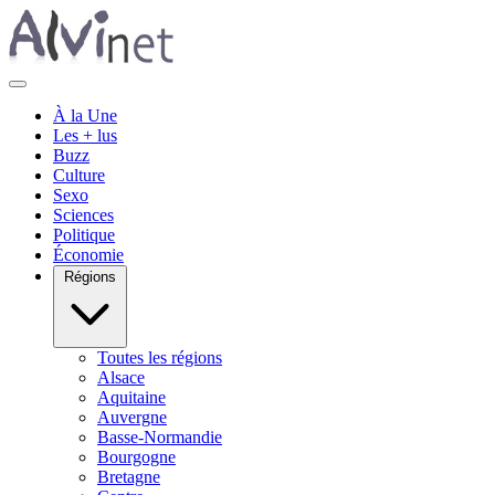
À la Une
Les + lus
Buzz
Culture
Sexo
Sciences
Politique
Économie
Régions
Toutes les régions
Alsace
Aquitaine
Auvergne
Basse-Normandie
Bourgogne
Bretagne