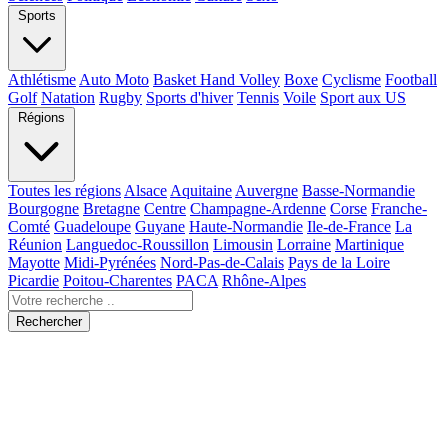
Sports
Athlétisme
Auto Moto
Basket Hand Volley
Boxe
Cyclisme
Football
Golf
Natation
Rugby
Sports d'hiver
Tennis
Voile
Sport aux US
Régions
Toutes les régions
Alsace
Aquitaine
Auvergne
Basse-Normandie
Bourgogne
Bretagne
Centre
Champagne-Ardenne
Corse
Franche-
Comté
Guadeloupe
Guyane
Haute-Normandie
Ile-de-France
La
Réunion
Languedoc-Roussillon
Limousin
Lorraine
Martinique
Mayotte
Midi-Pyrénées
Nord-Pas-de-Calais
Pays de la Loire
Picardie
Poitou-Charentes
PACA
Rhône-Alpes
Rechercher