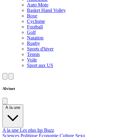
Auto Moto
Basket Hand Volley
Boxe
Cyclisme
Football
Golf
Natation
Rugby
Sports d'hiver
Tennis
Voile
Sport aux US
Alvinet
A la une
A la une
Les plus lus
Buzz
Sciences
Politique
Économie
Culture
Sexo