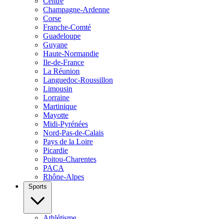
Centre
Champagne-Ardenne
Corse
Franche-Comté
Guadeloupe
Guyane
Haute-Normandie
Ile-de-France
La Réunion
Languedoc-Roussillon
Limousin
Lorraine
Martinique
Mayotte
Midi-Pyrénées
Nord-Pas-de-Calais
Pays de la Loire
Picardie
Poitou-Charentes
PACA
Rhône-Alpes
Sports
Athlétisme