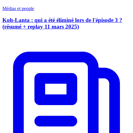
Médias et people
Koh-Lanta : qui a été éliminé lors de l'épisode 3 ?
(résumé + replay 11 mars 2025)