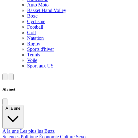
Auto Moto
Basket Hand Volley
Boxe
Cyclisme
Football
Golf
Natation
Rugby
Sports d'hiver
Tennis
Voile
Sport aux US
Alvinet
A la une
A la une
Les plus lus
Buzz
Sciences
Politique
Économie
Culture
Sexo