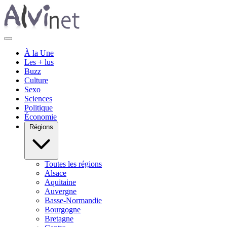
À la Une
Les + lus
Buzz
Culture
Sexo
Sciences
Politique
Économie
Régions
Toutes les régions
Alsace
Aquitaine
Auvergne
Basse-Normandie
Bourgogne
Bretagne