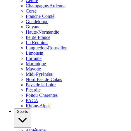
Centre
Champagne-Ardenne
Corse
Franche-Comté
Guadeloupe
Guyane
Haute-Normandie
Ile-de-France
La Réunion
Languedoc-Roussillon
Limousin
Lorraine
Martinique
Mayotte
Midi-Pyrénées
Nord-Pas-de-Calais
Pays de la Loire
Picardie
Poitou-Charentes
PACA
Rhône-Alpes
Sports
Athlétisme