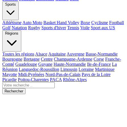
Sports
Athlétisme
Auto Moto
Basket Hand Volley
Boxe
Cyclisme
Football
Golf
Natation
Rugby
Sports d'hiver
Tennis
Voile
Sport aux US
Régions
Toutes les régions
Alsace
Aquitaine
Auvergne
Basse-Normandie
Bourgogne
Bretagne
Centre
Champagne-Ardenne
Corse
Franche-
Comté
Guadeloupe
Guyane
Haute-Normandie
Ile-de-France
La
Réunion
Languedoc-Roussillon
Limousin
Lorraine
Martinique
Mayotte
Midi-Pyrénées
Nord-Pas-de-Calais
Pays de la Loire
Picardie
Poitou-Charentes
PACA
Rhône-Alpes
Rechercher