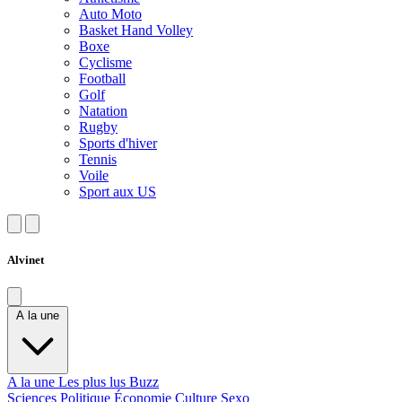
Auto Moto
Basket Hand Volley
Boxe
Cyclisme
Football
Golf
Natation
Rugby
Sports d'hiver
Tennis
Voile
Sport aux US
Alvinet
A la une
A la une
Les plus lus
Buzz
Sciences
Politique
Économie
Culture
Sexo