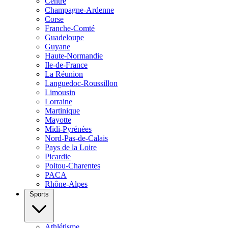
Centre
Champagne-Ardenne
Corse
Franche-Comté
Guadeloupe
Guyane
Haute-Normandie
Ile-de-France
La Réunion
Languedoc-Roussillon
Limousin
Lorraine
Martinique
Mayotte
Midi-Pyrénées
Nord-Pas-de-Calais
Pays de la Loire
Picardie
Poitou-Charentes
PACA
Rhône-Alpes
Sports
Athlétisme