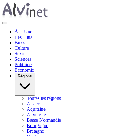
À la Une
Les + lus
Buzz
Culture
Sexo
Sciences
Politique
Économie
Régions
Toutes les régions
Alsace
Aquitaine
Auvergne
Basse-Normandie
Bourgogne
Bretagne