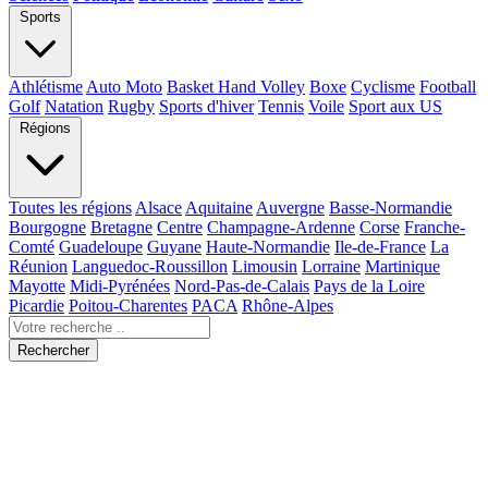
Sports
Athlétisme
Auto Moto
Basket Hand Volley
Boxe
Cyclisme
Football
Golf
Natation
Rugby
Sports d'hiver
Tennis
Voile
Sport aux US
Régions
Toutes les régions
Alsace
Aquitaine
Auvergne
Basse-Normandie
Bourgogne
Bretagne
Centre
Champagne-Ardenne
Corse
Franche-
Comté
Guadeloupe
Guyane
Haute-Normandie
Ile-de-France
La
Réunion
Languedoc-Roussillon
Limousin
Lorraine
Martinique
Mayotte
Midi-Pyrénées
Nord-Pas-de-Calais
Pays de la Loire
Picardie
Poitou-Charentes
PACA
Rhône-Alpes
Rechercher