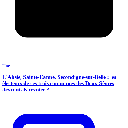
Une
L'Absie, Sainte-Eanne, Secondigné-sur-Belle : les
électeurs de ces trois communes des Deux-Sèvres
devront-ils revoter ?