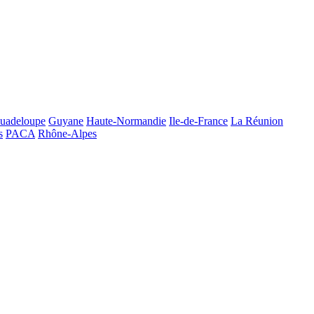
uadeloupe
Guyane
Haute-Normandie
Ile-de-France
La Réunion
s
PACA
Rhône-Alpes