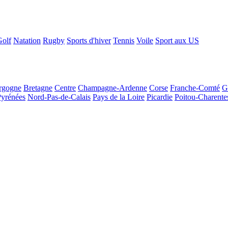
Golf
Natation
Rugby
Sports d'hiver
Tennis
Voile
Sport aux US
rgogne
Bretagne
Centre
Champagne-Ardenne
Corse
Franche-Comté
G
Pyrénées
Nord-Pas-de-Calais
Pays de la Loire
Picardie
Poitou-Charente