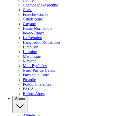
Centre
Champagne-Ardenne
Corse
Franche-Comté
Guadeloupe
Guyane
Haute-Normandie
Ile-de-France
La Réunion
Languedoc-Roussillon
Limousin
Lorraine
Martinique
Mayotte
Midi-Pyrénées
Nord-Pas-de-Calais
Pays de la Loire
Picardie
Poitou-Charentes
PACA
Rhône-Alpes
Sports
Athlétisme