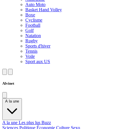
Auto Moto
Basket Hand Volley
Boxe
Cyclisme
Football
Golf
Natation
Rugby
Sports d'hiver
Tennis
Voile
Sport aux US
Alvinet
A la une
A la une
Les plus lus
Buzz
Sciences
Politique
Économie
Culture
Sexo