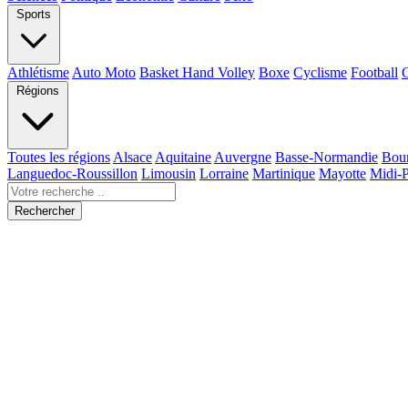
Sports
Athlétisme
Auto Moto
Basket Hand Volley
Boxe
Cyclisme
Football
Régions
Toutes les régions
Alsace
Aquitaine
Auvergne
Basse-Normandie
Bou
Languedoc-Roussillon
Limousin
Lorraine
Martinique
Mayotte
Midi-
Rechercher