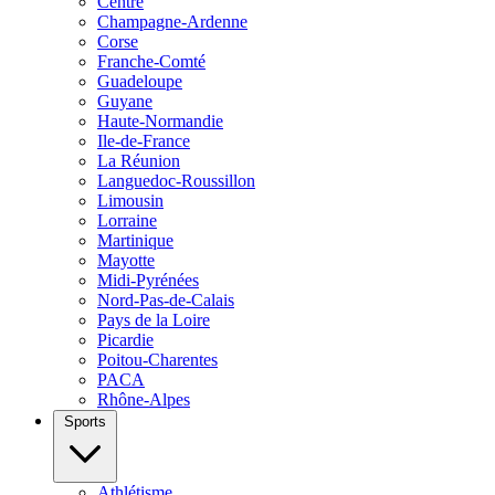
Centre
Champagne-Ardenne
Corse
Franche-Comté
Guadeloupe
Guyane
Haute-Normandie
Ile-de-France
La Réunion
Languedoc-Roussillon
Limousin
Lorraine
Martinique
Mayotte
Midi-Pyrénées
Nord-Pas-de-Calais
Pays de la Loire
Picardie
Poitou-Charentes
PACA
Rhône-Alpes
Sports
Athlétisme