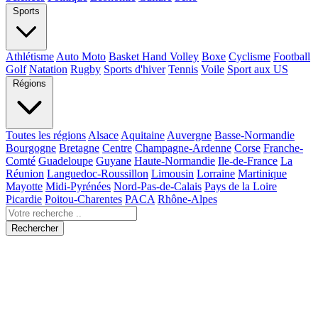
Sports
Athlétisme
Auto Moto
Basket Hand Volley
Boxe
Cyclisme
Football
Golf
Natation
Rugby
Sports d'hiver
Tennis
Voile
Sport aux US
Régions
Toutes les régions
Alsace
Aquitaine
Auvergne
Basse-Normandie
Bourgogne
Bretagne
Centre
Champagne-Ardenne
Corse
Franche-
Comté
Guadeloupe
Guyane
Haute-Normandie
Ile-de-France
La
Réunion
Languedoc-Roussillon
Limousin
Lorraine
Martinique
Mayotte
Midi-Pyrénées
Nord-Pas-de-Calais
Pays de la Loire
Picardie
Poitou-Charentes
PACA
Rhône-Alpes
Rechercher