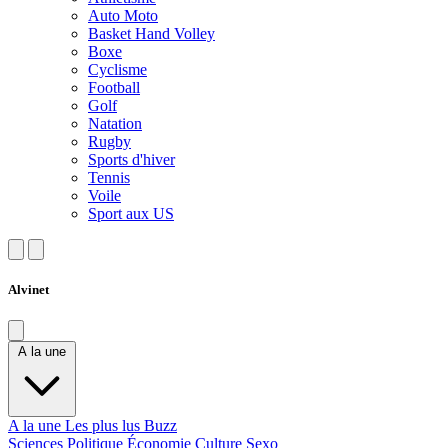
Auto Moto
Basket Hand Volley
Boxe
Cyclisme
Football
Golf
Natation
Rugby
Sports d'hiver
Tennis
Voile
Sport aux US
Alvinet
A la une
A la une
Les plus lus
Buzz
Sciences
Politique
Économie
Culture
Sexo