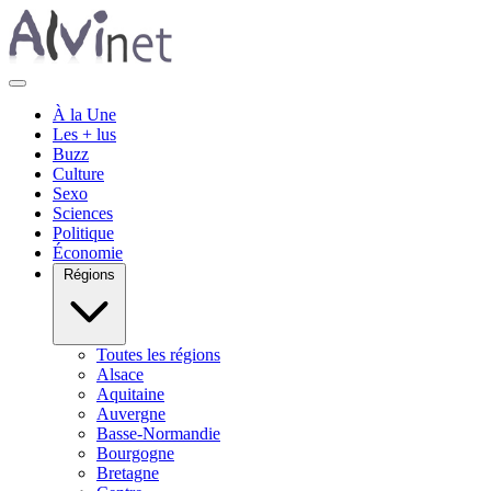
À la Une
Les + lus
Buzz
Culture
Sexo
Sciences
Politique
Économie
Régions
Toutes les régions
Alsace
Aquitaine
Auvergne
Basse-Normandie
Bourgogne
Bretagne