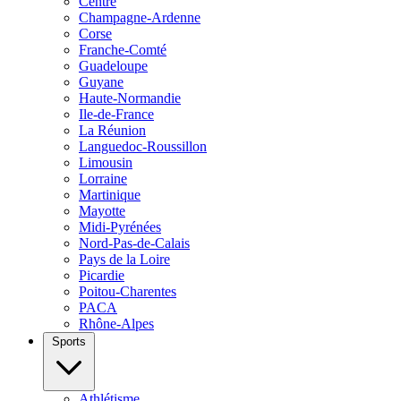
Centre
Champagne-Ardenne
Corse
Franche-Comté
Guadeloupe
Guyane
Haute-Normandie
Ile-de-France
La Réunion
Languedoc-Roussillon
Limousin
Lorraine
Martinique
Mayotte
Midi-Pyrénées
Nord-Pas-de-Calais
Pays de la Loire
Picardie
Poitou-Charentes
PACA
Rhône-Alpes
Sports
Athlétisme