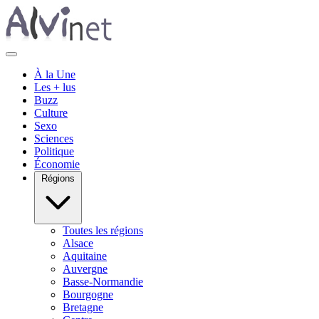
À la Une
Les + lus
Buzz
Culture
Sexo
Sciences
Politique
Économie
Régions
Toutes les régions
Alsace
Aquitaine
Auvergne
Basse-Normandie
Bourgogne
Bretagne