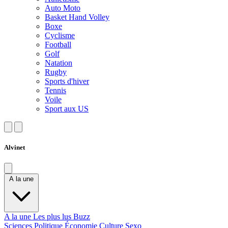
Auto Moto
Basket Hand Volley
Boxe
Cyclisme
Football
Golf
Natation
Rugby
Sports d'hiver
Tennis
Voile
Sport aux US
Alvinet
A la une
A la une
Les plus lus
Buzz
Sciences
Politique
Économie
Culture
Sexo