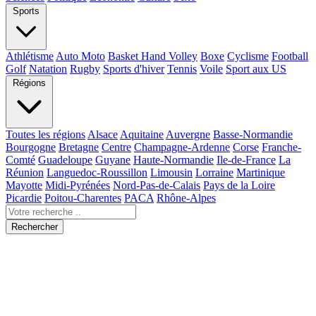
Sports
Athlétisme
Auto Moto
Basket Hand Volley
Boxe
Cyclisme
Football
Golf
Natation
Rugby
Sports d'hiver
Tennis
Voile
Sport aux US
Régions
Toutes les régions
Alsace
Aquitaine
Auvergne
Basse-Normandie
Bourgogne
Bretagne
Centre
Champagne-Ardenne
Corse
Franche-
Comté
Guadeloupe
Guyane
Haute-Normandie
Ile-de-France
La
Réunion
Languedoc-Roussillon
Limousin
Lorraine
Martinique
Mayotte
Midi-Pyrénées
Nord-Pas-de-Calais
Pays de la Loire
Picardie
Poitou-Charentes
PACA
Rhône-Alpes
Rechercher