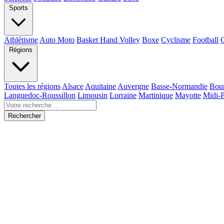
Sports
Athlétisme
Auto Moto
Basket Hand Volley
Boxe
Cyclisme
Football
Régions
Toutes les régions
Alsace
Aquitaine
Auvergne
Basse-Normandie
Bou
Languedoc-Roussillon
Limousin
Lorraine
Martinique
Mayotte
Midi-
Rechercher