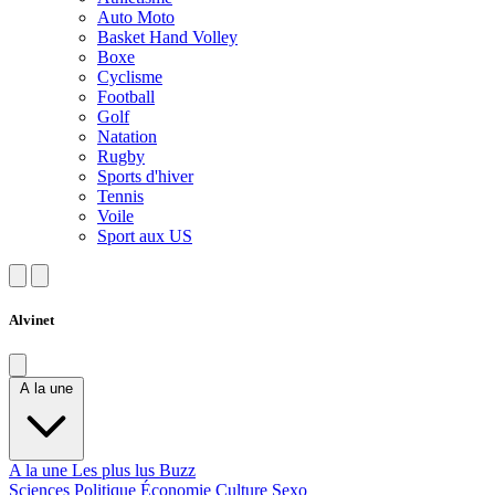
Auto Moto
Basket Hand Volley
Boxe
Cyclisme
Football
Golf
Natation
Rugby
Sports d'hiver
Tennis
Voile
Sport aux US
Alvinet
A la une
A la une
Les plus lus
Buzz
Sciences
Politique
Économie
Culture
Sexo