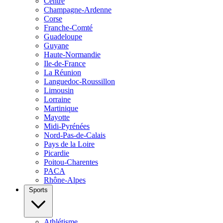
Centre
Champagne-Ardenne
Corse
Franche-Comté
Guadeloupe
Guyane
Haute-Normandie
Ile-de-France
La Réunion
Languedoc-Roussillon
Limousin
Lorraine
Martinique
Mayotte
Midi-Pyrénées
Nord-Pas-de-Calais
Pays de la Loire
Picardie
Poitou-Charentes
PACA
Rhône-Alpes
Sports
Athlétisme