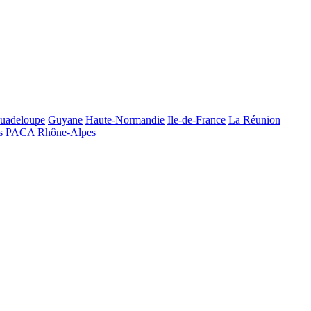
uadeloupe
Guyane
Haute-Normandie
Ile-de-France
La Réunion
s
PACA
Rhône-Alpes