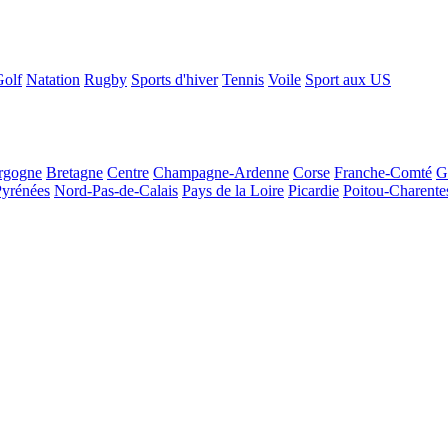
Golf
Natation
Rugby
Sports d'hiver
Tennis
Voile
Sport aux US
rgogne
Bretagne
Centre
Champagne-Ardenne
Corse
Franche-Comté
G
Pyrénées
Nord-Pas-de-Calais
Pays de la Loire
Picardie
Poitou-Charente