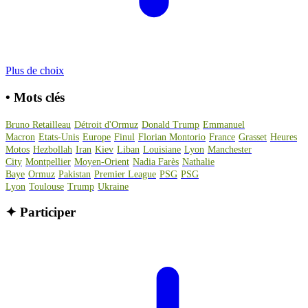
Plus de choix
•
Mots clés
Bruno Retailleau
Détroit d'Ormuz
Donald Trump
Emmanuel
Macron
Etats-Unis
Europe
Finul
Florian Montorio
France
Grasset
Heures
Motos
Hezbollah
Iran
Kiev
Liban
Louisiane
Lyon
Manchester
City
Montpellier
Moyen-Orient
Nadia Farès
Nathalie
Baye
Ormuz
Pakistan
Premier League
PSG
PSG
Lyon
Toulouse
Trump
Ukraine
✦
Participer