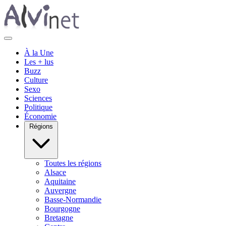
À la Une
Les + lus
Buzz
Culture
Sexo
Sciences
Politique
Économie
Régions
Toutes les régions
Alsace
Aquitaine
Auvergne
Basse-Normandie
Bourgogne
Bretagne