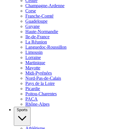
Centre
Champagne-Ardenne
Corse
Franche-Comté
Guadeloupe
Guyane
Haute-Normandie
Ile-de-France
La Réunion
Languedoc-Roussillon
Limousin
Lorraine
Martinique
Mayotte
Midi-Pyrénées
Nord-Pas-de-Calais
Pays de la Loire
Picardie
Poitou-Charentes
PACA
Rhône-Alpes
Sports
Athlétisme