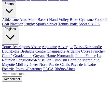
Sports
Athlétisme
Auto Moto
Basket Hand Volley
Boxe
Cyclisme
Football
Golf
Natation
Rugby
Sports d'hiver
Tennis
Voile
Sport aux US
Régions
Toutes les régions
Alsace
Aquitaine
Auvergne
Basse-Normandie
Bourgogne
Bretagne
Centre
Champagne-Ardenne
Corse
Franche-
Comté
Guadeloupe
Guyane
Haute-Normandie
Ile-de-France
La
Réunion
Languedoc-Roussillon
Limousin
Lorraine
Martinique
Mayotte
Midi-Pyrénées
Nord-Pas-de-Calais
Pays de la Loire
Picardie
Poitou-Charentes
PACA
Rhône-Alpes
Rechercher